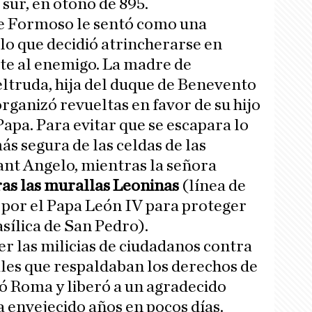
 sur, en otoño de 895.
de Formoso le sentó como una
 lo que decidió atrincherarse en
nte al enemigo. La madre de
ltruda, hija del duque de Benevento
rganizó revueltas en favor de su hijo
Papa. Para evitar que se escapara lo
s segura de las celdas de las
nt Angelo, mientras la señora
ras las murallas Leoninas
(línea de
a por el Papa León IV para proteger
asílica de San Pedro).
r las milicias de ciudadanos contra
ales que respaldaban los derechos de
ó Roma y liberó a un agradecido
 envejecido años en pocos días.