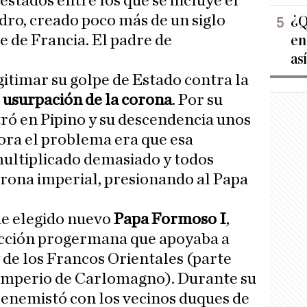
estados entre los que se incluye el
dro, creado poco más de un siglo
¿Q
e de Francia. El padre de
en
as
gitimar su golpe de Estado contra la
a
usurpación de la corona
. Por su
tró en Pipino y su descendencia unos
hora el problema era que esa
multiplicado demasiado y todos
orona imperial, presionando al Papa
fue elegido nuevo
Papa Formoso I
,
facción progermana que apoyaba a
 de los Francos Orientales (parte
 imperio de Carlomagno). Durante su
 enemistó con los vecinos duques de