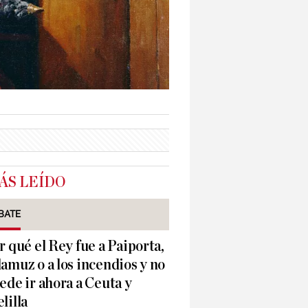
ÁS LEÍDO
BATE
r qué el Rey fue a Paiporta,
amuz o a los incendios y no
ede ir ahora a Ceuta y
lilla