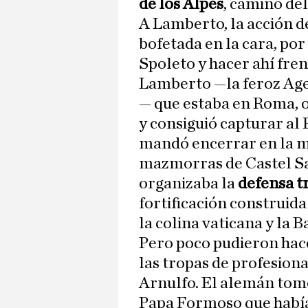
de los Alpes
, camino del
A Lamberto, la acción 
bofetada en la cara, por
Spoleto y hacer ahí fre
Lamberto —la feroz Age
— que estaba en Roma, o
y consiguió capturar al 
mandó encerrar en la má
mazmorras de Castel Sa
organizaba la
defensa t
fortificación construid
la colina vaticana y la B
Pero poco pudieron hace
las tropas de profesion
Arnulfo. El alemán tom
Papa Formoso que había