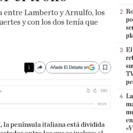
Ro
a entre Lamberto y Arnulfo, los
po
ertes y con los dos tenía que
se
pl
El
re
su
1
Añade El Debate en
Compartir
Save
TV
pe
La
ma
mu
en
X, la península italiana está dividida
«V