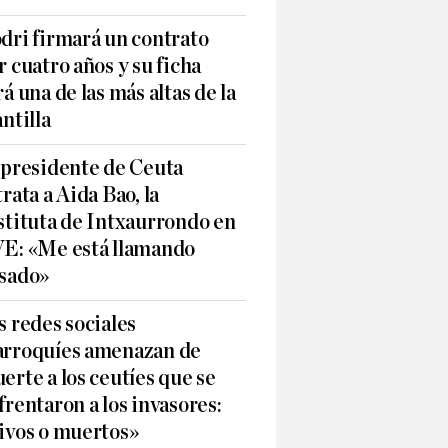
dri firmará un contrato
r cuatro años y su ficha
rá una de las más altas de la
antilla
 presidente de Ceuta
trata a Aida Bao, la
stituta de Intxaurrondo en
E: «Me está llamando
sado»
s redes sociales
rroquíes amenazan de
erte a los ceutíes que se
frentaron a los invasores:
ivos o muertos»