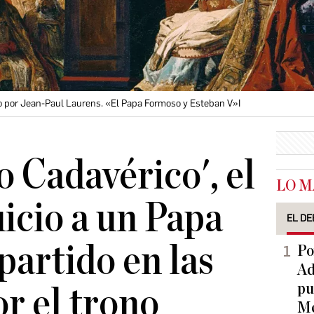
do por Jean-Paul Laurens. «El Papa Formoso y Esteban V»I
o Cadavérico', el
LO M
icio a un Papa
EL DE
partido en las
Po
Ad
pu
or el trono
Me