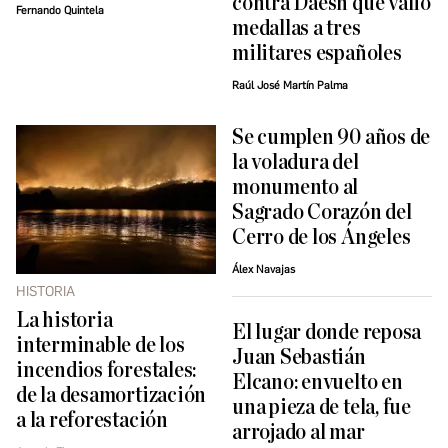
contra Daesh que valió
Fernando Quintela
medallas a tres
militares españoles
Raúl José Martín Palma
Se cumplen 90 años de
la voladura del
monumento al
Sagrado Corazón del
Cerro de los Ángeles
Álex Navajas
HISTORIA
La historia
El lugar donde reposa
interminable de los
Juan Sebastián
incendios forestales:
Elcano: envuelto en
de la desamortización
una pieza de tela, fue
a la reforestación
arrojado al mar