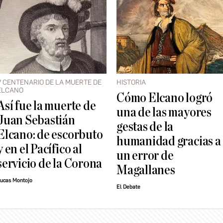
V CENTENARIO DE LA MUERTE DE
HISTORIA
ELCANO
Cómo Elcano logró
Así fue la muerte de
una de las mayores
Juan Sebastián
gestas de la
Elcano: de escorbuto
humanidad gracias a
y en el Pacífico al
un error de
servicio de la Corona
Magallanes
ucas Montojo
El Debate