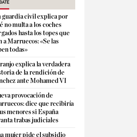
BATE
 guardia civil explica por
é no multa a los coches
rgados hasta los topes que
n a Marruecos: «Se las
ben todas»
ranjo explica la verdadera
storia de la rendición de
nchez ante Mohamed VI
eva provocación de
rruecos: dice que recibiría
sus menores si España
vanta trabas judiciales
a mujer pide el subsidio