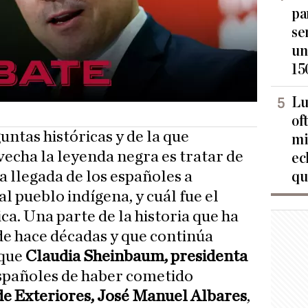
pa
se
un
15
Lu
of
ntas históricas y de la que
mi
echa la leyenda negra es tratar de
ec
la llegada de los españoles a
qu
l pueblo indígena, y cuál fue el
ica. Una parte de la historia que ha
e hace décadas y que continúa
 que
Claudia Sheinbaum, presidenta
 españoles de haber cometido
de Exteriores, José Manuel Albares
,