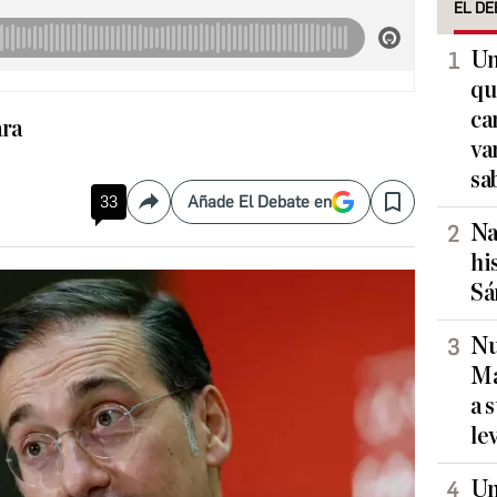
EL DE
Un
qu
ca
ara
va
sa
33
Añade El Debate en
Compartir
Save
Na
hi
Sá
Nu
Ma
a 
le
Un