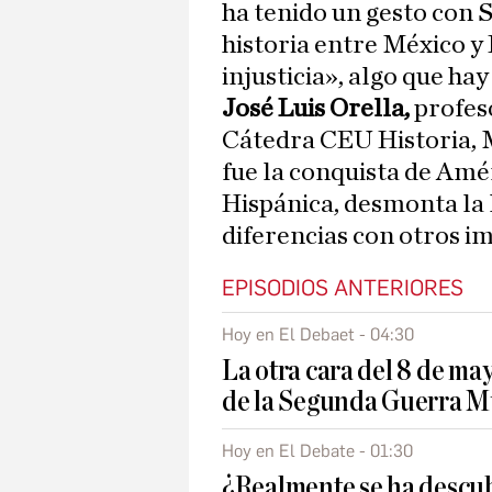
ha tenido un gesto con
historia entre México y
injusticia», algo que h
José Luis Orella,
profeso
Cátedra CEU Historia, 
fue la conquista de Amé
Hispánica, desmonta la 
diferencias con otros i
EPISODIOS ANTERIORES
Hoy en El Debaet - 04:30
La otra cara del 8 de may
de la Segunda Guerra M
Hoy en El Debate - 01:30
¿Realmente se ha descubi