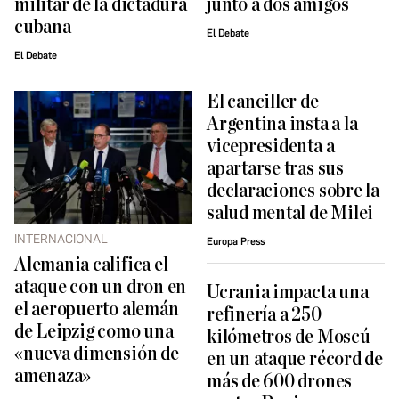
militar de la dictadura
junto a dos amigos
cubana
El Debate
El Debate
El canciller de
Argentina insta a la
vicepresidenta a
apartarse tras sus
declaraciones sobre la
salud mental de Milei
INTERNACIONAL
Europa Press
Alemania califica el
ataque con un dron en
Ucrania impacta una
el aeropuerto alemán
refinería a 250
de Leipzig como una
kilómetros de Moscú
«nueva dimensión de
en un ataque récord de
amenaza»
más de 600 drones