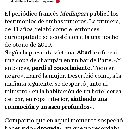
José María Ballester Esquivias
El periódico francés
Mediapart
publicó los
testimonios de ambas mujeres. La primera,
de 41 años, relató como el entonces
eurodiputado se acostó con ella una noche
de otoño de 2010.
Según la presunta víctima,
Abad
le ofreció
una copa de champán en un bar de París. «Y
entonces,
perdí el conocimiento
. Todo en
negro», narró la mujer. Describió como, a la
mañana siguiente, se despertó junto al
ministro «en la habitación de un hotel cerca
del bar, en ropa interior,
sintiendo una
conmoción y un asco profundos
».
Compartió que en aquel momento sospechó
haber sido «
drogada
», ya que no recordaba