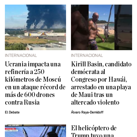
INTERNACIONAL
INTERNACIONAL
Ucrania impacta una
Kirill Basin, candidato
refinería a 250
demócrata al
kilómetros de Moscú
Congreso por Hawái,
en un ataque récord de
arrestado en una playa
más de 600 drones
de Maui tras un
contra Rusia
altercado violento
El Debate
Álvaro Raya-Demidoff
El helicóptero de
Trump tuvo una