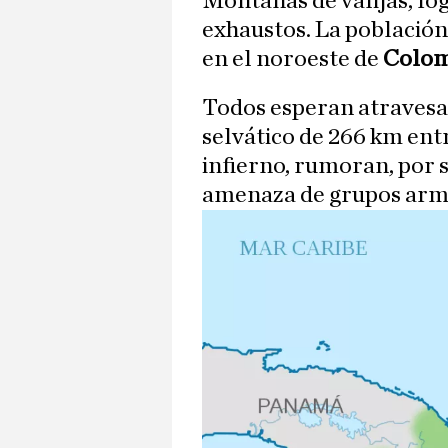
Montañas de valijas, fo
exhaustos. La población
en el noroeste de
Colom
Todos esperan atravesa
selvático de 266 km ent
infierno, rumoran, por 
amenaza de grupos arm