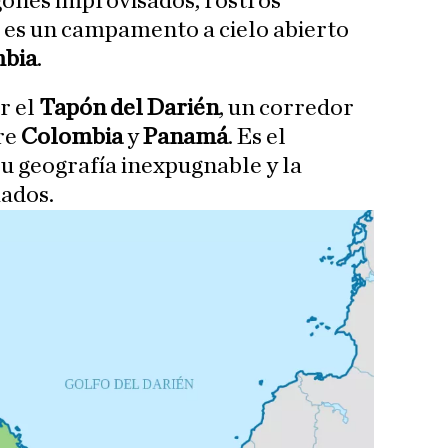
gones improvisados, rostros
 es un campamento a cielo abierto
bia
.
r el
Tapón del Darién
, un corredor
re
Colombia
y
Panamá
. Es el
su geografía inexpugnable y la
ados.