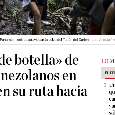
Panamá mientras atraviesan la selva del Tapón del Darién
Luis Acosta / 
de botella» de
LO M
enezolanos en
EL DE
Un
n su ruta hacia
qu
ca
va
sa