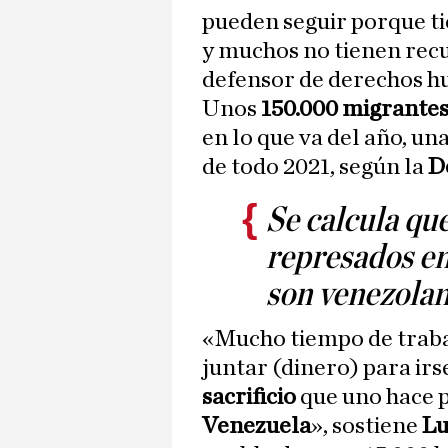
pueden seguir porque ti
y muchos no tienen recu
defensor de derechos h
Unos
150.000 migrante
en lo que va del año, un
de todo 2021, según la
D
Se calcula qu
represados en
son venezola
«Mucho tiempo de traba
juntar (dinero) para irs
sacrificio
que uno hace p
Venezuela
», sostiene
Lu