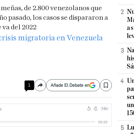
meñas, de 2.800 venezolanos que
Nu
año pasado, los casos se dispararon a
Ma
 va del 2022
a 
le
 crisis migratoria en Venezuela
Na
hi
Sá
Un
1
Añade El Debate en
Compartir
Save
pa
se
un
15
Lu