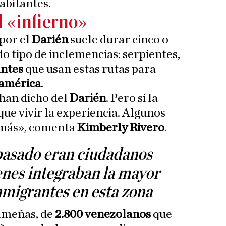
abitantes.
l «infierno»
 por el
Darién
suele durar cinco o
do tipo de inclemencias: serpientes,
antes
que usan estas rutas para
américa
.
han dicho del
Darién
. Pero si la
ue vivir la experiencia. Algunos
demás», comenta
Kimberly Rivero
.
pasado eran ciudadanos
enes integraban la mayor
inmigrantes en esta zona
ameñas, de
2.800 venezolanos
que