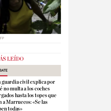
AFP
ÁS LEÍDO
BATE
 guardia civil explica por
é no multa a los coches
rgados hasta los topes que
n a Marruecos: «Se las
ben todas»