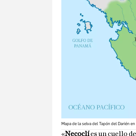
Mapa de la selva del Tapón del Darién e
«
Necoclí
es un cuello d