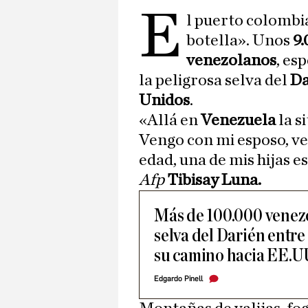
E
l puerto colomb
botella». Unos
9
venezolanos
, es
la peligrosa selva del
Da
Unidos
.
«Allá en
Venezuela
la s
Vengo con mi esposo, ve
edad, una de mis hijas e
Afp
Tibisay Luna.
Más de 100.000 venezo
selva del Darién entr
su camino hacia EE.U
Edgardo Pinell