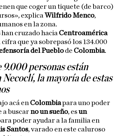
enen que coger un tiquete (de barco)
rsos», explica
Wilfrido Menco
,
umanos en la zona.
s
han cruzado hacia
Centroamérica
a cifra que ya sobrepasó los 134.000
efensoría del Pueblo
de
Colombia
.
e 9.000 personas están
 Necoclí, la mayoría de estas
nos
jo acá en
Colombia
para uno poder
e a buscar
no un sueño
, es
un
ara poder ayudar a la familia en
is Santos
, varado en este caluroso