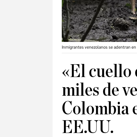
Inmigrantes venezolanos se adentran en 
«El cuello 
miles de v
Colombia e
EE.UU.