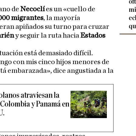
of
iano de
Necoclí
es un «cuello de
mi
.000 migrantes
, la mayoría
ec
qu
peran apiñados su turno para cruzar
rién
y seguir la ruta hacia
Estados
ituación está demasiado difícil.
ngo con mis cinco hijos menores de
stá embarazada», dice angustiada a la
lanos atraviesan la
e Colombia y Panamá en
U.