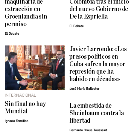
maquinaria de
Colombia tras el inicio
extracción en
del nuevo Gobierno de
Groenlandia sin
De la Espriella
permiso
El Debate
El Debate
Javier Larrondo: «Los
presos políticos en
Cuba sufren la mayor
represión que ha
habido en décadas»
José María Ballester
INTERNACIONAL
Sin final no hay
La embestida de
Mundial
Sheinbaum contra la
libertad
Ignacio Foncillas
Bernardo Graue Toussaint