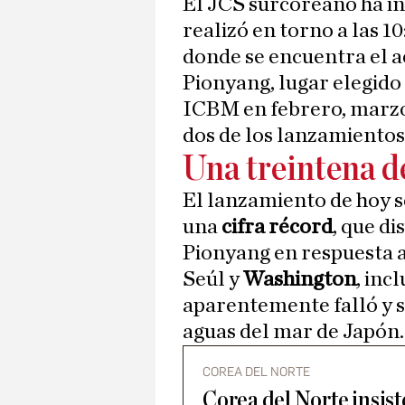
El JCS surcoreano ha i
realizó en torno a las 1
donde se encuentra el 
Pionyang, lugar elegido
ICBM en febrero, marzo
dos de los lanzamientos 
Una treintena d
El lanzamiento de hoy se
una
cifra récord
, que d
Pionyang en respuesta 
Seúl y
Washington
, in
aparentemente falló y 
aguas del mar de Japón.
COREA DEL NORTE
Corea del Norte insist