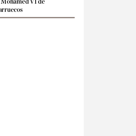
 Mohamed VI de
rruecos