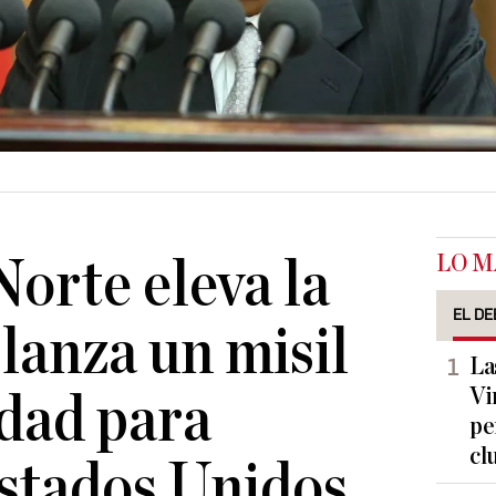
LO M
Norte eleva la
EL DE
lanza un misil
La
Vi
dad para
pe
cl
stados Unidos