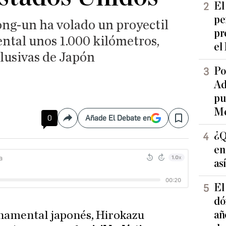
El
pe
ng-un ha volado un proyectil
pr
ental unos 1.000 kilómetros,
el
lusivas de Japón
Po
Ad
pu
Me
0
Añade El Debate en
Compartir
Save
¿Q
en
as
El
dó
añ
namental japonés, Hirokazu