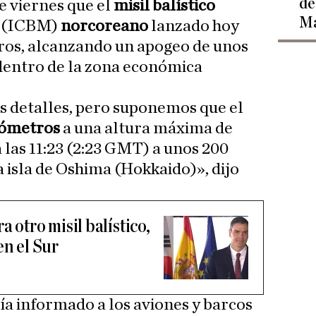
de
e viernes que el
misil balístico
Ma
l
(ICBM)
norcoreano
lanzado hoy
ros, alcanzando un apogeo de unos
dentro de la zona económica
s detalles, pero suponemos que el
ilómetros
a una altura máxima de
 las 11:23 (2:23 GMT) a unos 200
a isla de Oshima (Hokkaido)», dijo
 otro misil balístico,
en el Sur
ía informado a los aviones y barcos