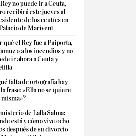
 Rey no puede ir a Ceuta,
ro recibirá este jueves al
esidente de los ceutíes en
 Palacio de Marivent
r qué el Rey fue a Paiporta,
amuz o a los incendios y no
ede ir ahora a Ceuta y
lilla
ué falta de ortografía hay
 la frase: «Ella no se quiere
í misma»?
 misterio de Lalla Salma:
nde está y cómo vive ocho
os después de su divorcio