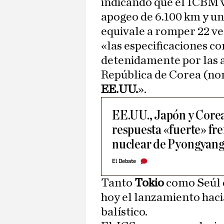
indicando que el ICBM 
apogeo de 6.100 km y un
equivale a romper 22 ve
«las especificaciones c
detenidamente por las a
República de Corea (nom
EE.UU.
».
EE.UU., Japón y Core
respuesta «fuerte» fr
nuclear de Pyongyan
El Debate
Tanto
Tokio
como Seúl 
hoy el lanzamiento hacia
balístico.