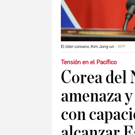
El líder coreano, Kim Jong-un
AFP
Tensión en el Pacífico
Corea del 
amenaza y 
con capaci
alcanzar E