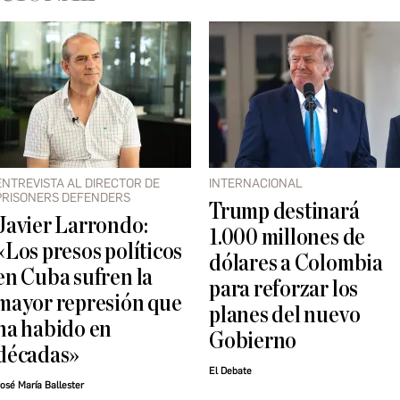
ENTREVISTA AL DIRECTOR DE
INTERNACIONAL
PRISONERS DEFENDERS
Trump destinará
Javier Larrondo:
1.000 millones de
«Los presos políticos
dólares a Colombia
en Cuba sufren la
para reforzar los
mayor represión que
planes del nuevo
ha habido en
Gobierno
décadas»
El Debate
osé María Ballester