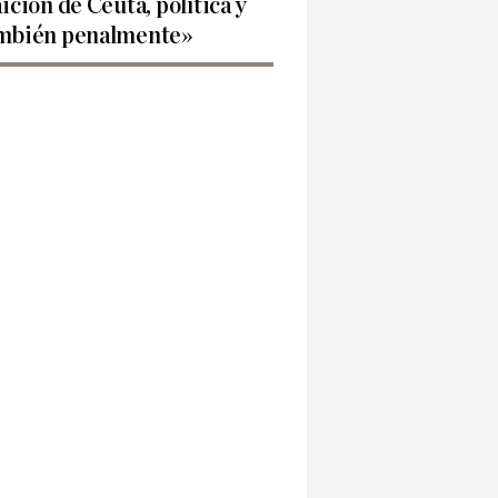
aición de Ceuta, política y
mbién penalmente»