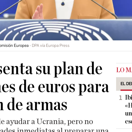
Comisión Europea
DPA vía Europa Press
enta su plan de
LO M
es de euros para
EL DE
Ib
n de armas
«H
un
e ayudar a Ucrania, pero no
es
dades inmediatas al preparar una