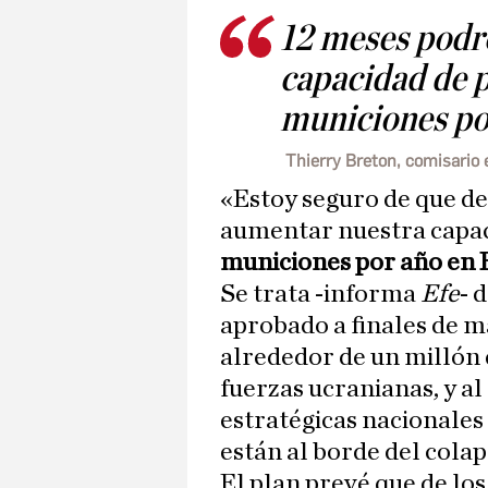
12 meses podr
capacidad de p
municiones po
Thierry Breton, comisario
«Estoy seguro de que d
aumentar nuestra capac
municiones por año en
Se trata -informa
Efe
- 
aprobado a finales de m
alrededor de un millón 
fuerzas ucranianas, y a
estratégicas nacionales 
están al borde del colap
El plan prevé que de lo