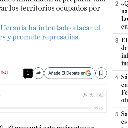
¿Q
ar los territorios ocupados por
na
Lo
eu
 Ucrania ha intentado atacar el
s y promete represalias
El
de
in
in
16:41
1
Añade El Debate en
Compartir
Save
Sá
en
Fe
ot
Sa
es