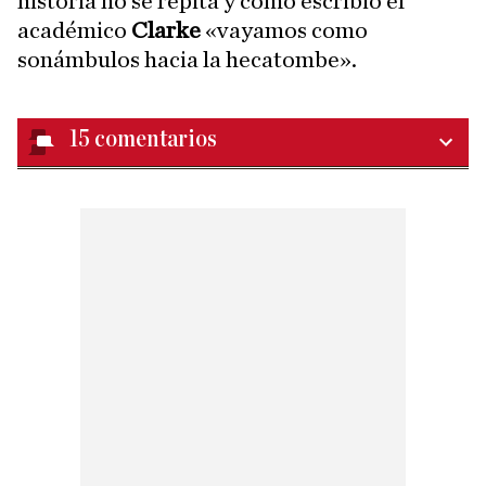
historia no se repita y como escribió el
académico
Clarke
«vayamos como
sonámbulos hacia la hecatombe».
15
comentarios