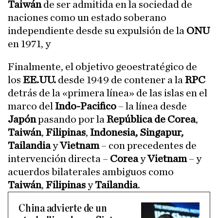
Taiwán
de ser admitida en la sociedad de
naciones como un estado soberano
independiente desde su expulsión de la
ONU
en 1971, y
Finalmente, el objetivo geoestratégico de
los
EE.UU.
desde 1949 de contener a la
RPC
detrás de la «primera línea» de las islas en el
marco del
Indo-Pacifico
– la línea desde
Japón
pasando por la
República de Corea
,
Taiwán
,
Filipinas
,
Indonesia, Singapur,
Tailandia
y
Vietnam
– con precedentes de
intervención directa –
Corea
y
Vietnam
– y
acuerdos bilaterales ambiguos como
Taiwán
,
Filipinas
y
Tailandia
.
China advierte de un