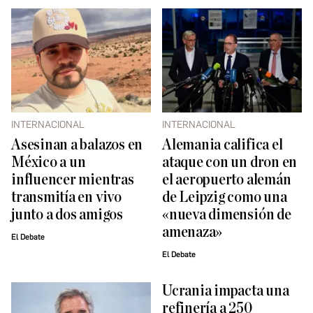
INTERNACIONAL
INTERNACIONAL
Asesinan a balazos en
Alemania califica el
México a un
ataque con un dron en
influencer mientras
el aeropuerto alemán
transmitía en vivo
de Leipzig como una
junto a dos amigos
«nueva dimensión de
amenaza»
El Debate
El Debate
Ucrania impacta una
refinería a 250