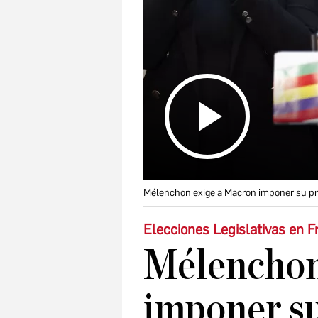
Mélenchon exige a Macron imponer su pro
Elecciones Legislativas en F
Mélenchon
imponer s