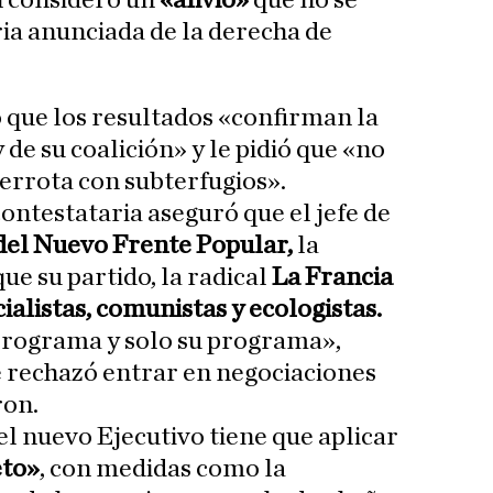
n consideró un
«alivio»
que no se
ria anunciada de la derecha de
 que los resultados «confirman la
 de su coalición» y le pidió que «no
derrota con subterfugios».
 contestataria aseguró que el jefe de
 del Nuevo Frente Popular,
la
que su partido, la radical
La Francia
cialistas, comunistas y ecologistas.
 programa y solo su programa»,
 rechazó entrar en negociaciones
ron.
l nuevo Ejecutivo tiene que aplicar
eto»
, con medidas como la