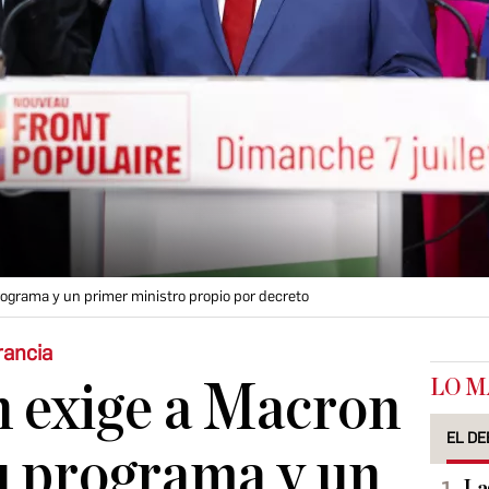
grama y un primer ministro propio por decreto
rancia
LO M
 exige a Macron
EL DE
u programa y un