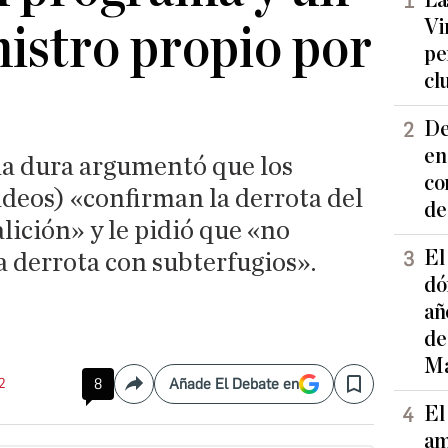
La
Vi
istro propio por
pe
cl
De
en
rda dura argumentó que los
co
ndeos) «confirman la derrota del
de
lición» y le pidió que «no
El
a derrota con subterfugios».
dó
añ
de
Ma
2
8
Añade El Debate en
Compartir
Save
El
am