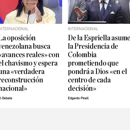
INTERNACIONAL
INTERNACIONAL
La oposición
De la Espriella asum
venezolana busca
la Presidencia de
«avances reales» con
Colombia
el chavismo y espera
prometiendo que
una «verdadera
pondrá a Dios «en el
reconstrucción
centro de cada
nacional»
decisión»
l Debate
Edgardo Pinell