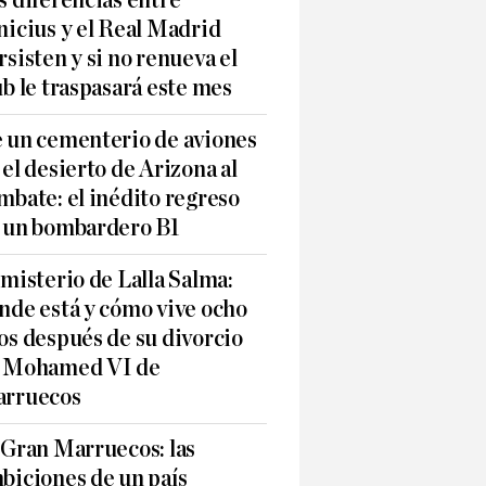
s diferencias entre
nicius y el Real Madrid
rsisten y si no renueva el
ub le traspasará este mes
 un cementerio de aviones
 el desierto de Arizona al
mbate: el inédito regreso
 un bombardero B1
 misterio de Lalla Salma:
nde está y cómo vive ocho
os después de su divorcio
 Mohamed VI de
rruecos
 Gran Marruecos: las
biciones de un país