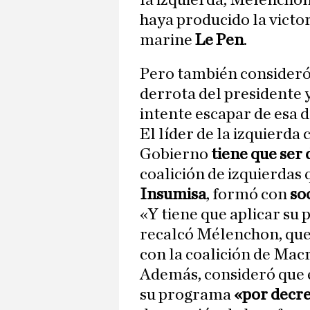
la izquierda, Mélencho
haya producido la victo
marine
Le Pen
.
Pero también consideró
derrota del presidente y
intente escapar de esa 
El líder de la izquierda
Gobierno
tiene que ser
coalición de izquierdas 
Insumisa
, formó con
so
«Y tiene que aplicar su
recalcó Mélenchon, que
con la coalición de Mac
Además, consideró que e
su programa
«por decr