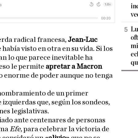
in
ve
Lu
of
ierda radical francesa,
Jean-Luc
mi
e había visto en otra en su vida. Si los
ec
n lo que parece inevitable ha
qu
 eso le permite
apretar a Macron
o enorme de poder aunque no tenga
 nombramiento de un primer
e izquierdas que, según los sondeos,
nes legislativas.
iado ante centenares de personas
rma
Efe
, para celebrar la victoria de