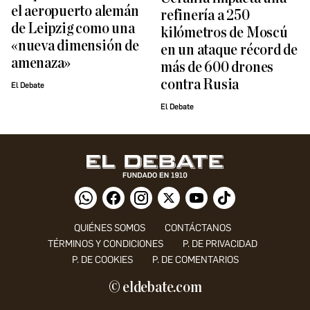
el aeropuerto alemán
refinería a 250
de Leipzig como una
kilómetros de Moscú
«nueva dimensión de
en un ataque récord de
amenaza»
más de 600 drones
contra Rusia
El Debate
El Debate
QUIÉNES SOMOS
CONTÁCTANOS
TÉRMINOS Y CONDICIONES
P. DE PRIVACIDAD
P. DE COOKIES
P. DE COMENTARIOS
© eldebate.com