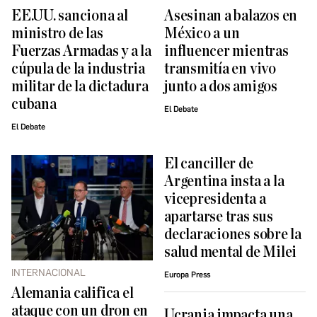
EE.UU. sanciona al
Asesinan a balazos en
ministro de las
México a un
Fuerzas Armadas y a la
influencer mientras
cúpula de la industria
transmitía en vivo
militar de la dictadura
junto a dos amigos
cubana
El Debate
El Debate
El canciller de
Argentina insta a la
vicepresidenta a
apartarse tras sus
declaraciones sobre la
salud mental de Milei
INTERNACIONAL
Europa Press
Alemania califica el
ataque con un dron en
Ucrania impacta una