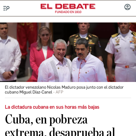
FUNDADO EN 1910
Menú
INICIA
SESIÓ
El dictador venezolano Nicolas Maduro posa junto con el dictador
cubano Miguel Díaz-Canel
AFP
La dictadura cubana en sus horas más bajas
Cuba, en pobreza
extrema, desaprueba al