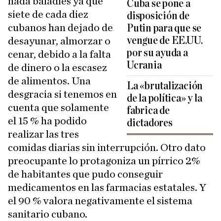
nada baladíes ya que
Cuba se pone a
siete de cada diez
disposición de
cubanos han dejado de
Putin para que se
vengue de EE.UU.
desayunar, almorzar o
por su ayuda a
cenar, debido a la falta
Ucrania
de dinero o la escasez
de alimentos. Una
La «brutalización
desgracia si tenemos en
de la política» y la
cuenta que solamente
fabrica de
el 15 % ha podido
dictadores
realizar las tres
comidas diarias sin interrupción. Otro dato
preocupante lo protagoniza un pírrico 2%
de habitantes que pudo conseguir
medicamentos en las farmacias estatales. Y
el 90 % valora negativamente el sistema
sanitario cubano.