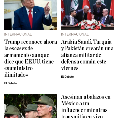
INTERNACIONAL
INTERNACIONAL
Trump reconoce ahora
Arabia Saudí, Turquía
la escasez de
y Pakistán crearán una
armamento aunque
alianza militar de
dice que EE.UU. tiene
defensa común este
«suministro
viernes
ilimitado»
El Debate
El Debate
Asesinan a balazos en
México a un
influencer mientras
transmitía en vivo