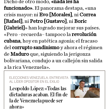
Dicho de otro modo,
«nada les ha
funcionado»
. El panorama destapa, «una
crisis mayor: ni
Evo [Morales]
, ni
Correa
[Rafael]
, ni
Petro [Gustavo]
, ni
Boric
[Gabriel]
» han logrado mejorar sus países.
«Pero –recuerda– tampoco la
revolución
cubana
, hoy en patética agonía; el fracaso
del
corrupto sandinismo
y ahora el régimen
de
Maduro
que, siguiendo la jerigonza
bolivariana, condujo a un callejón sin salida
a la rica Venezuela».
ELECCIONES VENEZUELA. ENTREVISTA
AL LÍDER OPOSITOR EN EL EXILIO
Leopoldo López: «Todas las
dictaduras acaban. El fin de
la de Venezuela puede ser
ahora»