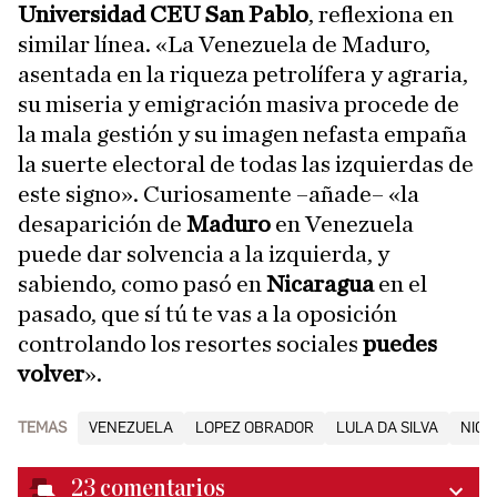
Universidad CEU San Pablo
, reflexiona en
similar línea. «La Venezuela de Maduro,
asentada en la riqueza petrolífera y agraria,
su miseria y emigración masiva procede de
la mala gestión y su imagen nefasta empaña
la suerte electoral de todas las izquierdas de
este signo». Curiosamente –añade– «la
desaparición de
Maduro
en Venezuela
puede dar solvencia a la izquierda, y
sabiendo, como pasó en
Nicaragua
en el
pasado, que sí tú te vas a la oposición
controlando los resortes sociales
puedes
volver
».
TEMAS
VENEZUELA
LOPEZ OBRADOR
LULA DA SILVA
NICO
23
comentarios