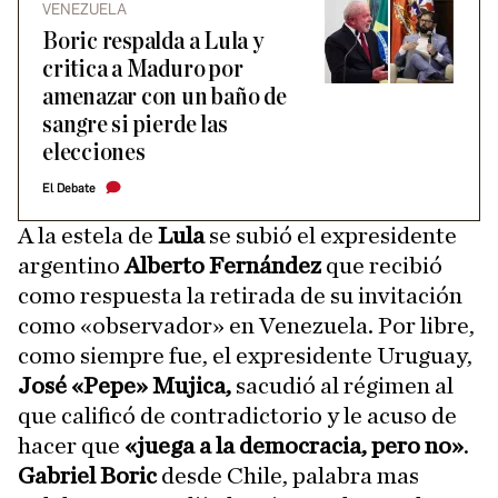
VENEZUELA
Boric respalda a Lula y
critica a Maduro por
amenazar con un baño de
sangre si pierde las
elecciones
El Debate
A la estela de
Lula
se subió el expresidente
argentino
Alberto Fernández
que recibió
como respuesta la retirada de su invitación
como «observador» en Venezuela. Por libre,
como siempre fue, el expresidente Uruguay,
José «Pepe» Mujica,
sacudió al régimen al
que calificó de contradictorio y le acuso de
hacer que
«juega a la democracia, pero no»
.
Gabriel Boric
desde Chile, palabra mas