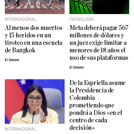
INTERNACIONAL
TECNOLOGÍA
Al menos dos muertos
Meta deberá pagar 567
y 15 heridos en un
millones de dólares y
tiroteo en una escuela
un juez exige limitar a
de Bangkok
menores de 18 años el
uso de sus plataformas
El Debate
El Debate
De la Espriella asume
la Presidencia de
Colombia
prometiendo que
pondrá a Dios «en el
centro de cada
decisión»
INTERNACIONAL