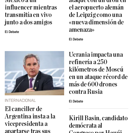
México a un
ataque con un dron en
influencer mientras
el aeropuerto alemán
transmitía en vivo
de Leipzig como una
junto a dos amigos
«nueva dimensión de
amenaza»
El Debate
El Debate
Ucrania impacta una
refinería a 250
kilómetros de Moscú
en un ataque récord de
más de 600 drones
contra Rusia
INTERNACIONAL
El Debate
El canciller de
Argentina insta a la
Kirill Basin, candidato
vicepresidenta a
demócrata al
apartarse tras sus