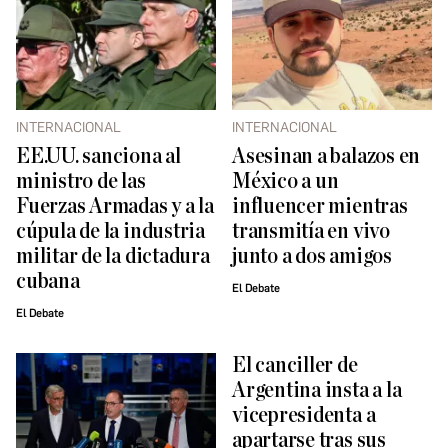
INTERNACIONAL
INTERNACIONAL
EE.UU. sanciona al
Asesinan a balazos en
ministro de las
México a un
Fuerzas Armadas y a la
influencer mientras
cúpula de la industria
transmitía en vivo
militar de la dictadura
junto a dos amigos
cubana
El Debate
El Debate
El canciller de
Argentina insta a la
vicepresidenta a
apartarse tras sus