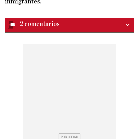
inmigrantes.
2
comentarios