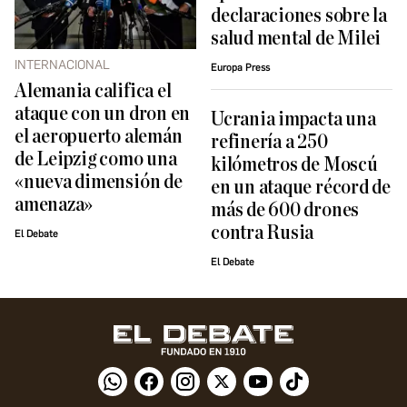
declaraciones sobre la
salud mental de Milei
INTERNACIONAL
Europa Press
Alemania califica el
ataque con un dron en
Ucrania impacta una
el aeropuerto alemán
refinería a 250
de Leipzig como una
kilómetros de Moscú
«nueva dimensión de
en un ataque récord de
amenaza»
más de 600 drones
contra Rusia
El Debate
El Debate