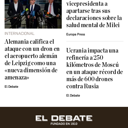
vicepresidenta a
apartarse tras sus
declaraciones sobre la
salud mental de Milei
INTERNACIONAL
Europa Press
Alemania califica el
ataque con un dron en
Ucrania impacta una
el aeropuerto alemán
refinería a 250
de Leipzig como una
kilómetros de Moscú
«nueva dimensión de
en un ataque récord de
amenaza»
más de 600 drones
contra Rusia
El Debate
El Debate