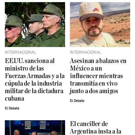
INTERNACIONAL
INTERNACIONAL
EE.UU. sanciona al
Asesinan a balazos en
ministro de las
México a un
Fuerzas Armadas y a la
influencer mientras
cúpula de la industria
transmitía en vivo
militar de la dictadura
junto a dos amigos
cubana
El Debate
El Debate
El canciller de
Argentina insta a la