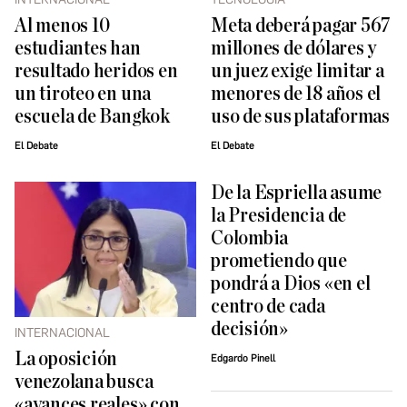
Al menos 10
Meta deberá pagar 567
estudiantes han
millones de dólares y
resultado heridos en
un juez exige limitar a
un tiroteo en una
menores de 18 años el
escuela de Bangkok
uso de sus plataformas
El Debate
El Debate
De la Espriella asume
la Presidencia de
Colombia
prometiendo que
pondrá a Dios «en el
centro de cada
decisión»
INTERNACIONAL
La oposición
Edgardo Pinell
venezolana busca
«avances reales» con