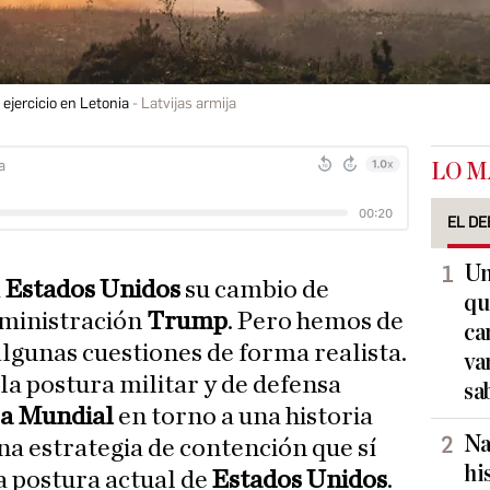
ejercicio en Letonia
Latvijas armija
LO M
EL DE
Un
a
Estados Unidos
su cambio de
qu
dministración
Trump
. Pero hemos de
ca
lgunas cuestiones de forma realista.
va
la postura militar y de defensa
sa
a Mundial
en torno a una historia
Na
na estrategia de contención que sí
hi
la postura actual de
Estados Unidos
.