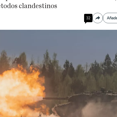
todos clandestinos
32
Añade
Compartir