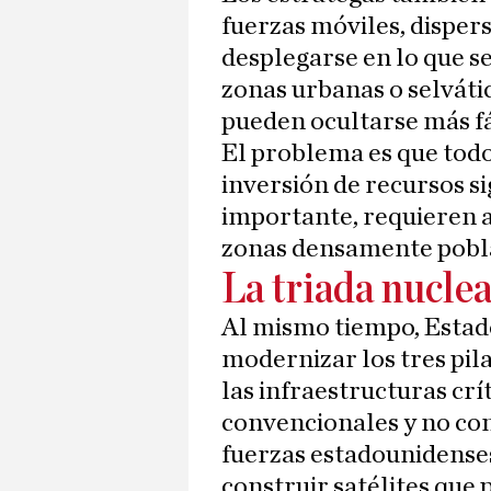
fuerzas móviles, disper
desplegarse en lo que 
zonas urbanas o selvát
pueden ocultarse más f
El problema es que todo
inversión de recursos sig
importante, requieren 
zonas densamente pobl
La triada nucle
Al mismo tiempo, Estado
modernizar los tres pila
las infraestructuras crí
convencionales y no con
fuerzas estadounidenses 
construir satélites que