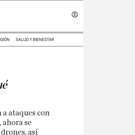
INICIAR
SESIÓN
IGIÓN
SALUD Y BIENESTAR
ué
 a ataques con
 ahora se
drones, así