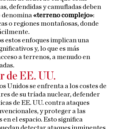
sas, defendidas y camufladas deben
se denomina
«terreno complejo»
:
icas o regiones montañosas, donde
ácilmente.
s estos enfoques implican una
nificativos y, lo que es más
acceso a terrenos, a menudo en
adas.
ar de EE. UU.
s Unidos se enfrenta a los costes de
res de su tríada nuclear, defender
ticas de EE. UU. contra ataques
vencionales, y proteger a las
en el espacio. Esto significa
 puedan detectar ataques inminentes