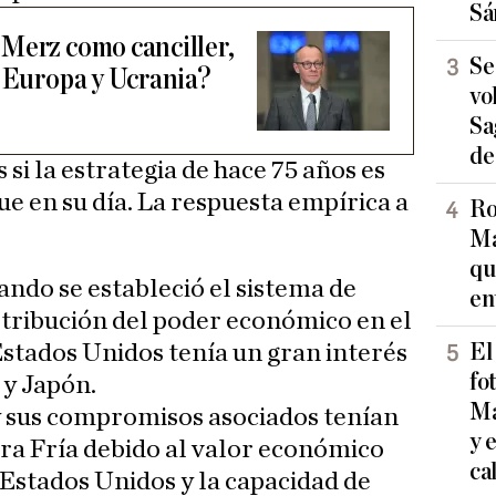
Sá
Merz como canciller,
Se
n Europa y Ucrania?
vo
Sa
de
 si la estrategia de hace 75 años es
ue en su día. La respuesta empírica a
Ro
Ma
qu
ando se estableció el sistema de
en
istribución del poder económico en el
El
stados Unidos tenía un gran interés
fo
 y Japón.
Ma
y sus compromisos asociados tenían
y 
ra Fría debido al valor económico
ca
Estados Unidos y la capacidad de