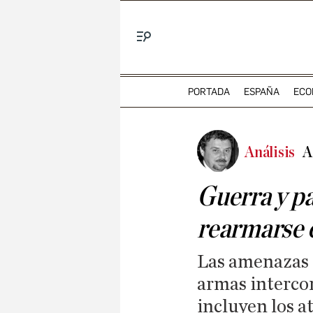
Menú
PORTADA
ESPAÑA
ECO
Análisis
A
Guerra y pa
rearmarse 
Las amenazas a
armas intercon
incluyen los a