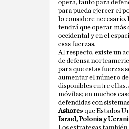
opera, tanto para defen
para pueda ejercer el p
lo considere necesario.
tendrá que operar más d
occidental y en el espac
esas fuerzas.
Al respecto, existe un a
de defensa norteameric
para que estas fuerzas 
aumentar el número de b
disponibles entre ellas.
móviles; en muchos caso
defendidas con sistema
Ashore»
que Estados Un
Israel, Polonia y Ucrani
Los estrategas también 