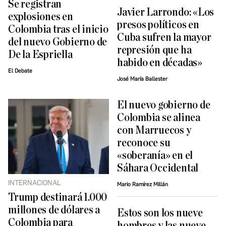
Se registran
Javier Larrondo: «Los
explosiones en
presos políticos en
Colombia tras el inicio
Cuba sufren la mayor
del nuevo Gobierno de
represión que ha
De la Espriella
habido en décadas»
El Debate
José María Ballester
El nuevo gobierno de
Colombia se alinea
con Marruecos y
reconoce su
«soberanía» en el
Sáhara Occidental
INTERNACIONAL
Mario Ramírez Millán
Trump destinará 1.000
millones de dólares a
Estos son los nueve
Colombia para
hombres y las nueve