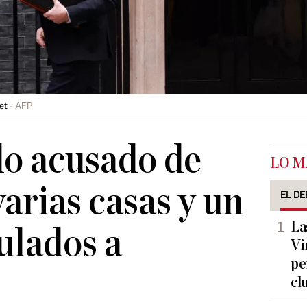
et
AFP
o acusado de
LO M
arias casas y un
EL DE
La
ulados a
Vi
pe
cl