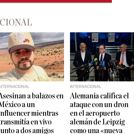
ACIONAL
INTERNACIONAL
INTERNACIONAL
Asesinan a balazos en
Alemania califica el
México a un
ataque con un dron
influencer mientras
en el aeropuerto
transmitía en vivo
alemán de Leipzig
junto a dos amigos
como una «nueva