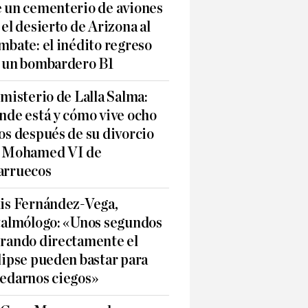
 un cementerio de aviones
 el desierto de Arizona al
mbate: el inédito regreso
 un bombardero B1
 misterio de Lalla Salma:
nde está y cómo vive ocho
os después de su divorcio
 Mohamed VI de
rruecos
is Fernández-Vega,
talmólogo: «Unos segundos
rando directamente el
lipse pueden bastar para
edarnos ciegos»