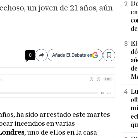
De
echoso, un joven de 21 años, aún
en
co
de
El
dó
0
Añade El Debate en
Compartir
Save
añ
de
Ma
Lu
of
mi
años, ha sido arrestado este martes
ec
car incendios en varias
qu
Londres
, uno de ellos en la casa