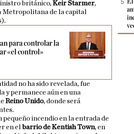
El
nistro británico,
Keir Starmer
,
am
a Metropolitana de la capital
in
).
ve
an para controlar la
ar «el control»
tidad no ha sido revelada, fue
da y permanece aún en una
de
Reino Unido
, donde será
ntes.
un pequeño incendio en la entrada de
er en el
barrio de Kentish Town
, en