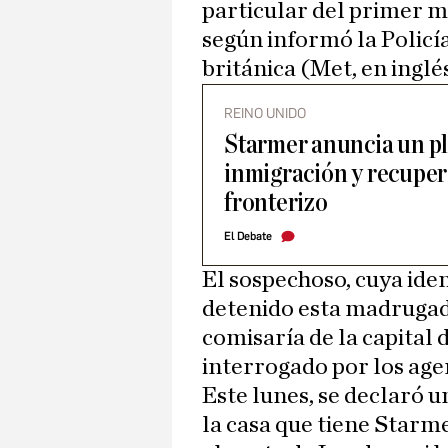
particular del primer mi
según informó la Policí
británica (Met, en inglés
REINO UNIDO
Starmer anuncia un pl
inmigración y recuper
fronterizo
El Debate
El sospechoso, cuya iden
detenido esta madruga
comisaría de la capital 
interrogado por los age
Este lunes, se declaró 
la casa que tiene Starm