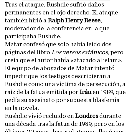
Tras el ataque, Rushdie sufrió daños
permanentes en el ojo derecho. El ataque
también hirió a
Ralph Henry Reese
,
moderador de la conferencia en la que
participaba Rushdie.
Matar confesó que solo había leído dos
páginas del libro
Los versos satánicos
, pero
creía que el autor había «atacado al islam».
El equipo de abogados de Matar intentó
impedir que los testigos describieran a
Rushdie como una víctima de persecución, a
raíz de la fatua emitida por
Irán
en 1989, que
pedía su asesinato por supuesta blasfemia
en la novela.
Rushdie vivió recluido en
Londres
durante
una década tras la fatua de 1989, pero en los
últimos 20 años –hasta el ataque– llevó una