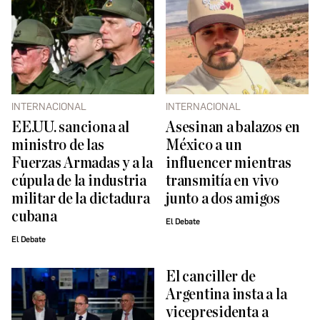
INTERNACIONAL
INTERNACIONAL
EE.UU. sanciona al
Asesinan a balazos en
ministro de las
México a un
Fuerzas Armadas y a la
influencer mientras
cúpula de la industria
transmitía en vivo
militar de la dictadura
junto a dos amigos
cubana
El Debate
El Debate
El canciller de
Argentina insta a la
vicepresidenta a