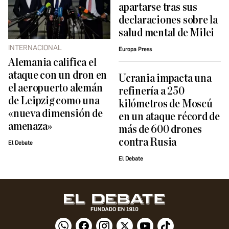
apartarse tras sus
declaraciones sobre la
salud mental de Milei
INTERNACIONAL
Europa Press
Alemania califica el
ataque con un dron en
Ucrania impacta una
el aeropuerto alemán
refinería a 250
de Leipzig como una
kilómetros de Moscú
«nueva dimensión de
en un ataque récord de
amenaza»
más de 600 drones
contra Rusia
El Debate
El Debate