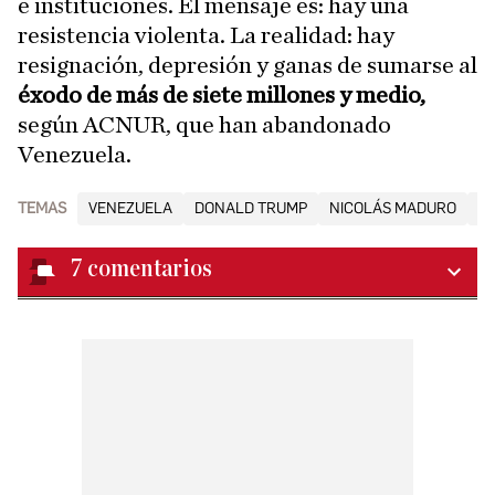
e instituciones. El mensaje es: hay una
resistencia violenta. La realidad: hay
resignación, depresión y ganas de sumarse al
éxodo de más de siete millones y medio,
según ACNUR, que han abandonado
Venezuela.
TEMAS
VENEZUELA
DONALD TRUMP
NICOLÁS MADURO
E
7
comentarios