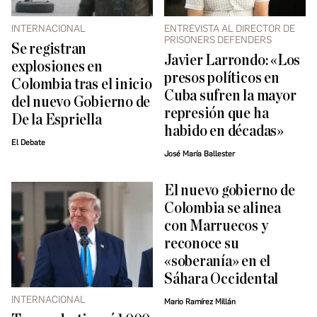
INTERNACIONAL
ENTREVISTA AL DIRECTOR DE
PRISONERS DEFENDERS
Se registran
Javier Larrondo: «Los
explosiones en
presos políticos en
Colombia tras el inicio
Cuba sufren la mayor
del nuevo Gobierno de
represión que ha
De la Espriella
habido en décadas»
El Debate
José María Ballester
El nuevo gobierno de
Colombia se alinea
con Marruecos y
reconoce su
«soberanía» en el
Sáhara Occidental
INTERNACIONAL
Mario Ramírez Millán