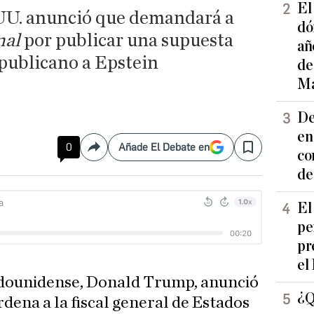
El
.UU. anunció que demandará a
dó
nal
por publicar una supuesta
añ
republicano a Epstein
de
Ma
De
en
0
Añade El Debate en
Compartir
Save
co
de
El
pe
pr
el
adounidense, Donald Trump, anunció
¿Q
rdena a la fiscal general de Estados