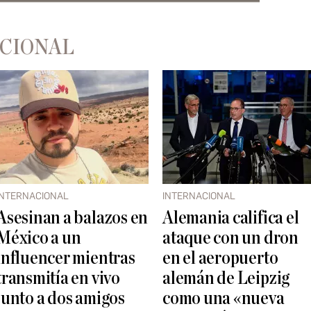
ACIONAL
INTERNACIONAL
INTERNACIONAL
Asesinan a balazos en
Alemania califica el
México a un
ataque con un dron
influencer mientras
en el aeropuerto
transmitía en vivo
alemán de Leipzig
junto a dos amigos
como una «nueva