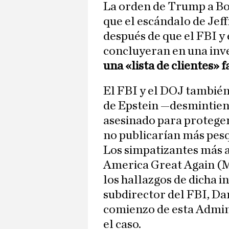
La orden de Trump a Bo
que el escándalo de Jef
después de que el FBI y
concluyeran en una inv
una «lista de clientes»
El FBI y el DOJ también
de Epstein —desmintiend
asesinado para proteger
no publicarían más pesq
Los simpatizantes más
America Great Again (
los hallazgos de dicha i
subdirector del FBI, Da
comienzo de esta Admin
el caso.