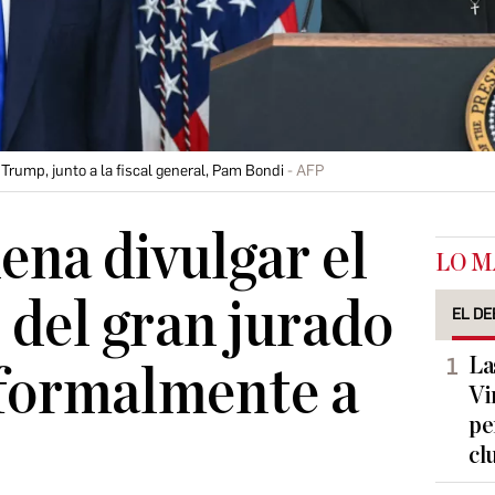
Trump, junto a la fiscal general, Pam Bondi
AFP
na divulgar el
LO M
 del gran jurado
EL DE
La
 formalmente a
Vi
pe
cl