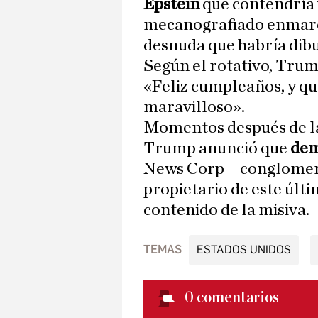
Epstein
que contendría v
mecanografiado enmarc
desnuda que habría dibu
Según el rotativo, Trump
«Feliz cumpleaños, y qu
maravilloso».
Momentos después de la 
Trump anunció que
dem
News Corp —conglomerad
propietario de este últ
contenido de la misiva.
TEMAS
ESTADOS UNIDOS
0
comentarios