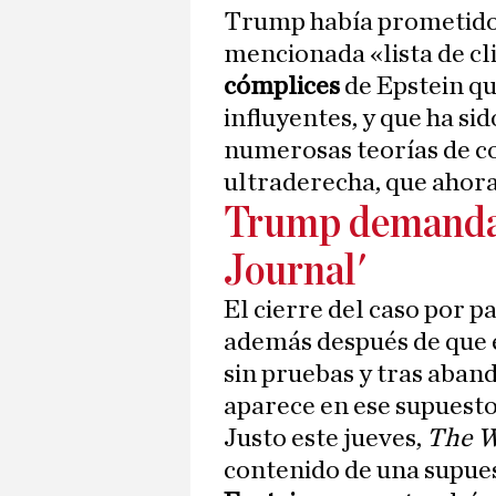
Trump había prometido
mencionada «lista de cl
cómplices
de Epstein que
influyentes, y que ha si
numerosas teorías de co
ultraderecha, que ahora 
Trump demandar
Journal'
El cierre del caso por pa
además después de que 
sin pruebas y tras aba
aparece en ese supuesto 
Justo este jueves,
The W
contenido de una supue