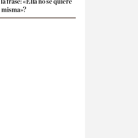
 la frase: «Ella no se quiere
í misma»?