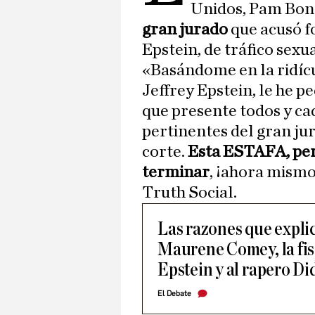
Unidos, Pam Bon
gran jurado
que acusó f
Epstein, de tráfico sexu
«Basándome en la ridícu
Jeffrey Epstein, le he p
que presente todos y ca
pertinentes del gran jur
corte.
Esta ESTAFA, per
terminar
, ¡ahora mismo
Truth Social.
Las razones que expli
Maurene Comey, la fis
Epstein y al rapero D
El Debate