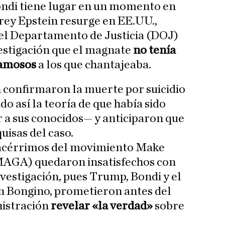
ndi tiene lugar en un momento en
frey Epstein resurge en EE.UU.,
 el Departamento de Justicia (DOJ)
estigación que el magnate
no tenía
 famosos
a los que chantajeaba.
 confirmaron la muerte por suicidio
o así la teoría de que había sido
 a sus conocidos— y anticiparon que
uisas del caso.
 acérrimos del movimiento Make
MAGA) quedaron insatisfechos con
nvestigación, pues Trump, Bondi y el
n Bongino, prometieron antes del
istración
revelar «la verdad»
sobre