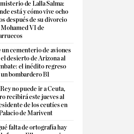
 misterio de Lalla Salma:
nde está y cómo vive ocho
os después de su divorcio
 Mohamed VI de
rruecos
 un cementerio de aviones
 el desierto de Arizona al
mbate: el inédito regreso
 un bombardero B1
 Rey no puede ir a Ceuta,
ro recibirá este jueves al
esidente de los ceutíes en
 Palacio de Marivent
ué falta de ortografía hay