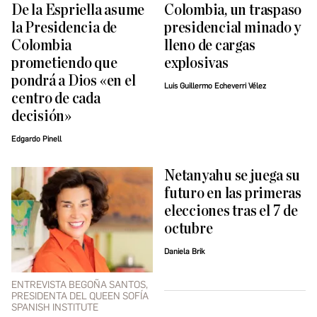
De la Espriella asume
Colombia, un traspaso
la Presidencia de
presidencial minado y
Colombia
lleno de cargas
prometiendo que
explosivas
pondrá a Dios «en el
Luis Guillermo Echeverri Vélez
centro de cada
decisión»
Edgardo Pinell
Netanyahu se juega su
futuro en las primeras
elecciones tras el 7 de
octubre
Daniela Brik
ENTREVISTA BEGOÑA SANTOS,
PRESIDENTA DEL QUEEN SOFÍA
SPANISH INSTITUTE