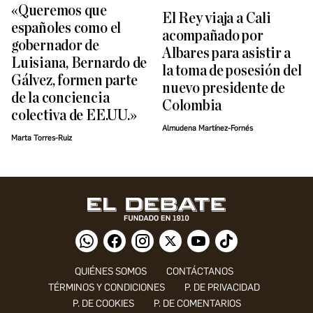
«Queremos que
El Rey viaja a Cali
españoles como el
acompañado por
gobernador de
Albares para asistir a
Luisiana, Bernardo de
la toma de posesión del
Gálvez, formen parte
nuevo presidente de
de la conciencia
Colombia
colectiva de EE.UU.»
Almudena Martínez-Fornés
Marta Torres-Ruiz
QUIÉNES SOMOS
CONTÁCTANOS
TÉRMINOS Y CONDICIONES
P. DE PRIVACIDAD
P. DE COOKIES
P. DE COMENTARIOS