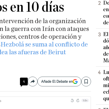
s en 10 días
De
en
co
 intervención de la organización
de
en la guerra con Irán con ataques
El
ciones, centros de operación y
dó
s
Hezbolá se suma al conflicto de
añ
ea las afueras de Beirut
de
Ma
Lu
of
4
Añade El Debate en
Compartir
Save
mi
ec
qu