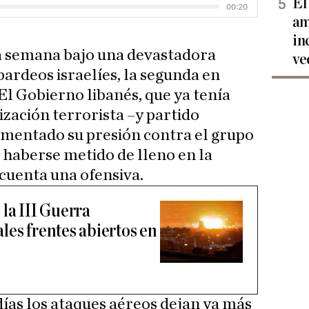
El
am
in
 semana bajo una devastadora
ve
rdeos israelíes, la segunda en
El Gobierno libanés, que ya tenía
zación terrorista –y partido
aumentado su presión contra el grupo
r haberse metido de lleno en la
cuenta una ofensiva.
la III Guerra
les frentes abiertos en
ías los ataques aéreos dejan ya más