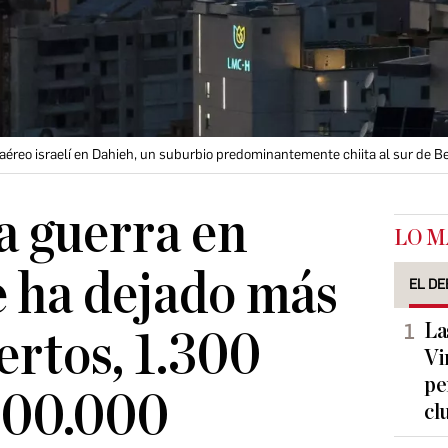
éreo israelí en Dahieh, un suburbio predominantemente chiita al sur de Be
la guerra en
LO M
 ha dejado más
EL DE
La
rtos, 1.300
Vi
pe
600.000
cl