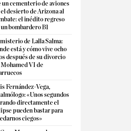
 un cementerio de aviones
 el desierto de Arizona al
mbate: el inédito regreso
 un bombardero B1
 misterio de Lalla Salma:
nde está y cómo vive ocho
os después de su divorcio
 Mohamed VI de
rruecos
is Fernández-Vega,
talmólogo: «Unos segundos
rando directamente el
lipse pueden bastar para
edarnos ciegos»