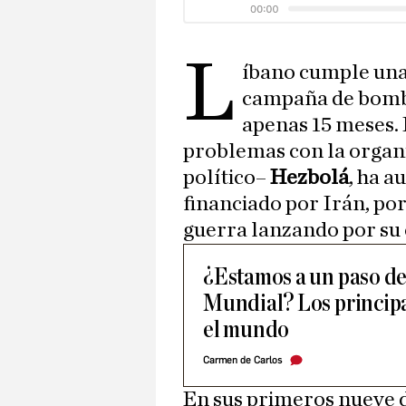
L
íbano cumple una
campaña de bomba
apenas 15 meses. 
problemas con la organi
político–
Hezbolá
, ha 
financiado por Irán, po
guerra lanzando por su 
¿Estamos a un paso de 
Mundial? Los principa
el mundo
Carmen de Carlos
En sus primeros nueve d