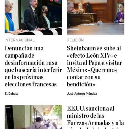
INTERNACIONAL
RELIGIÓN
Denuncian una
Sheinbaum se sube al
campaña de
«efecto León XIV» e
desinformación rusa
invita al Papa a visitar
que buscaría interferir
México: «Queremos
en las próximas
contar con su
elecciones francesas
bendición»
El Debate
José Antonio Méndez
EE.UU. sanciona al
ministro de las
Fuerzas Armadas y a la