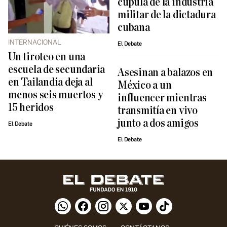
cúpula de la industria
militar de la dictadura
cubana
INTERNACIONAL
El Debate
Un tiroteo en una
escuela de secundaria
Asesinan a balazos en
en Tailandia deja al
México a un
menos seis muertos y
influencer mientras
15 heridos
transmitía en vivo
junto a dos amigos
El Debate
El Debate