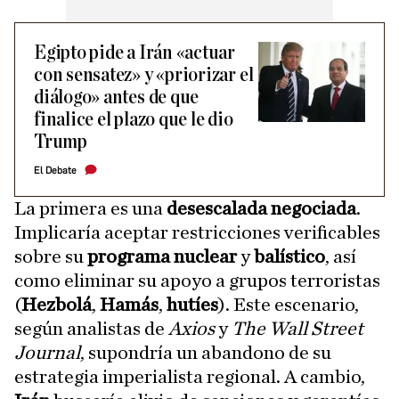
Egipto pide a Irán «actuar
con sensatez» y «priorizar el
diálogo» antes de que
finalice el plazo que le dio
Trump
El Debate
La primera es una
desescalada negociada
.
Implicaría aceptar restricciones verificables
sobre su
programa nuclear
y
balístico
, así
como eliminar su apoyo a grupos terroristas
(
Hezbolá
,
Hamás
,
hutíes
). Este escenario,
según analistas de
Axios
y
The Wall Street
Journal
, supondría un abandono de su
estrategia imperialista regional. A cambio,