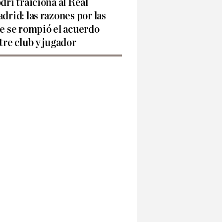
dri traiciona al Real
drid: las razones por las
e se rompió el acuerdo
tre club y jugador