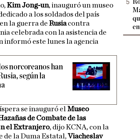
Ro
o,
Kim Jong-un
, inauguró un museo
Ma
dicado a los soldados del país
qu
 en la guerra de
Rusia
contra
en
nia celebrada con la asistencia de
n informó este lunes la agencia
dos norcoreanos han
usia, según la
na
víspera se inauguró el
Museo
Hazañas de Combate de las
n el Extranjero
, dijo KCNA, con la
te de la Duma Estatal,
Viacheslav