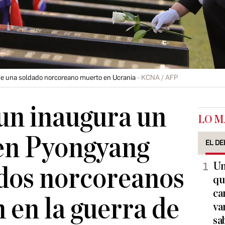
de una soldado norcoreano muerto en Ucrania
KCNA / AFP
un inaugura un
LO M
en Pyongyang
EL DE
Un
dos norcoreanos
qu
ca
 en la guerra de
va
sa