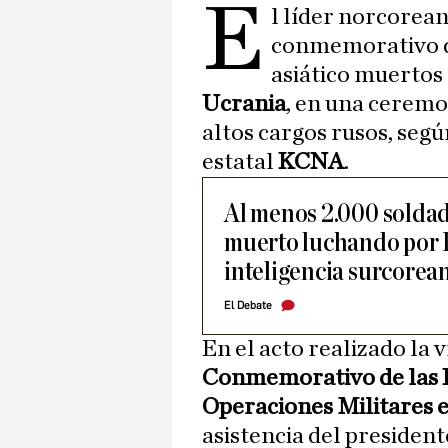
E
l líder norcorean
conmemorativo de
asiático muertos
Ucrania
, en una ceremo
altos cargos rusos, segú
estatal
KCNA
.
Al menos 2.000 solda
muerto luchando por R
inteligencia surcorea
El Debate
En el acto realizado la 
Conmemorativo de las 
Operaciones Militares e
asistencia del presiden