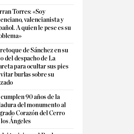
rran Torres: «Soy
lenciano, valencianista y
pañol. A quien le pese es su
oblema»
 retoque de Sánchez en su
to del despacho de La
reta para ocultar sus pies
evitar burlas sobre su
lzado
 cumplen 90 años de la
ladura del monumento al
grado Corazón del Cerro
 los Ángeles