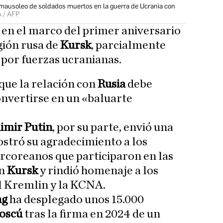
ausoleo de soldados muertos en la guerra de Ucrania con
 / AFP
 en el marco del primer aniversario
egión rusa de
Kursk
, parcialmente
por fuerzas ucranianas.
 que la relación con
Rusia
debe
onvertirse en un «baluarte
imir Putin
, por su parte, envió una
stró su agradecimiento a los
rcoreanos que participaron en las
en
Kursk
y rindió homenaje a los
l Kremlin y la KCNA.
ng
ha desplegado unos 15.000
oscú
tras la firma en 2024 de un