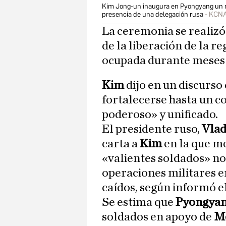
Kim Jong-un inaugura en Pyongyang un m
presencia de una delegación rusa
KCNA
La ceremonia se realizó
de la liberación de la r
ocupada durante meses 
Kim
dijo en un discurso
fortalecerse hasta un c
poderoso» y unificado.
El presidente ruso,
Vlad
carta a
Kim
en la que mo
«valientes soldados» no
operaciones militares 
caídos, según informó e
Se estima que
Pyongya
soldados en apoyo de
M