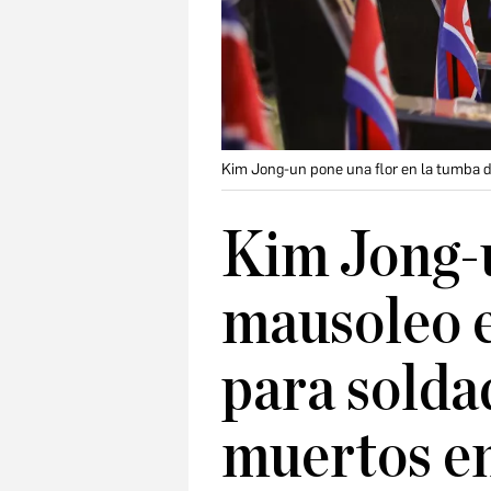
Kim Jong-un pone una flor en la tumba 
Kim Jong-
mausoleo 
para solda
muertos en