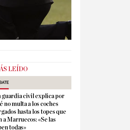
ÁS LEÍDO
BATE
 guardia civil explica por
é no multa a los coches
rgados hasta los topes que
n a Marruecos: «Se las
ben todas»