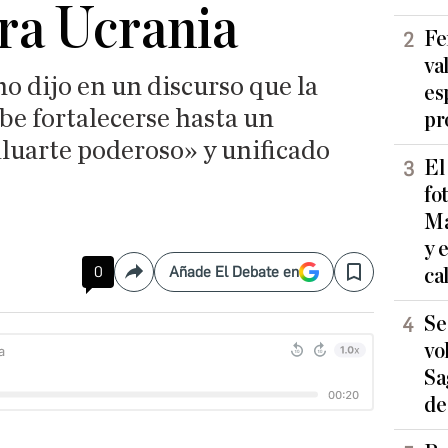
ra Ucrania
Fe
va
o dijo en un discurso que la
es
be fortalecerse hasta un
pr
aluarte poderoso» y unificado
El
fo
Ma
y 
0
Añade El Debate en
ca
Compartir
Save
Se
vo
Sa
de