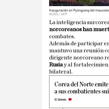
Inauguración en Pyongyang del mausoleo
KCNA / AFP
La inteligencia surcore
norcoreanos han muer
combates.
Además de participar en
mantuvo una reunión 
dirigente norcoreano re
Rusia
y al fortalecimien
bilateral.
Corea del Norte emite
a sus combatientes su
El Debate