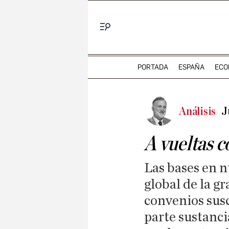
Menú
PORTADA
ESPAÑA
ECO
Análisis
J
A vueltas c
Las bases en n
global de la gr
convenios susc
parte sustanci