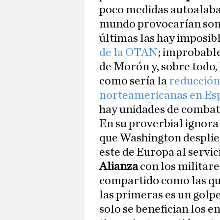
poco medidas autoalaban
mundo provocarían sonr
últimas las hay imposibl
de la OTAN
; improbable
de Morón y, sobre todo,
como sería la
reducción
norteamericanas en Es
hay unidades de combate
En su proverbial ignora
que Washington desplieg
este de Europa al servic
Alianza
con los militar
compartido como las qu
las primeras es un golp
solo se benefician los 