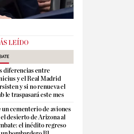
ÁS LEÍDO
BATE
s diferencias entre
nicius y el Real Madrid
rsisten y si no renueva el
ub le traspasará este mes
 un cementerio de aviones
 el desierto de Arizona al
mbate: el inédito regreso
 un bombardero B1