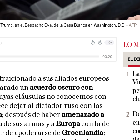
 Trump, en el Despacho Oval de la Casa Blanca en Washington, D.C.
AFP
LO M
EL DE
La
traicionado a sus aliados europeos
Vi
parado un
acuerdo oscuro con
pe
uyas cláusulas no conocemos con
cl
ce dejar al dictador ruso con las
De
a
; después de haber
amenazado a
en
a de sus armas y a
Europa
con la de
co
ar de apoderarse de
Groenlandia
;
de