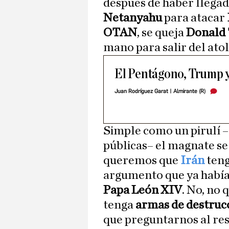
después de haber llega
Netanyahu
para atacar
OTAN
, se queja
Donald
mano para salir del atol
El Pentágono, Trump 
Juan Rodríguez Garat | Almirante (R)
Simple como un pirulí 
públicas– el magnate se
queremos que
Irán
ten
argumento que ya había 
Papa León XIV
. No, no
tenga
armas de destruc
que preguntarnos al re