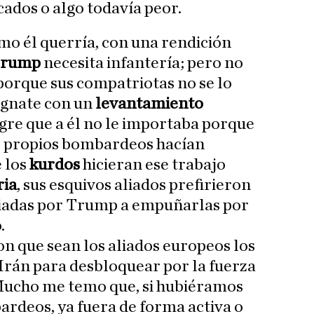
ados o algo todavía peor.
mo él querría, con una rendición
rump
necesita infantería; pero no
porque sus compatriotas no se lo
agnate con un
levantamiento
ngre que a él no le importaba porque
os propios bombardeos hacían
 los
kurdos
hicieran ese trabajo
ria
, sus esquivos aliados prefirieron
iadas por Trump a empuñarlas por
.
n que sean los aliados europeos los
 Irán para desbloquear por la fuerza
Mucho me temo que, si hubiéramos
ardeos, ya fuera de forma activa o