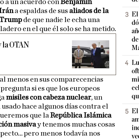
do a un acuerdo con
Benjamin
Irán
a espaldas de sus
aliados de la
El
 Trump
de que nadie le echa una
dó
ladero en el que él solo se ha metido.
añ
de
y la OTAN
Ma
Lu
of
–al menos en sus comparecencias
mi
ec
 pregunta si es que los europeos
qu
ga
misiles con cabeza nuclear
, un
usado hace algunos días contra el
El
 queremos que la
República Islámica
am
ción masiva
y tenemos muchas cosas
in
specto… pero menos todavía nos
ve