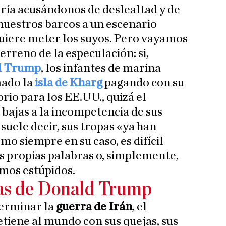
iría acusándonos de deslealtad y de
nuestros barcos a un escenario
uiere meter los suyos. Pero vayamos
erreno de la especulación: si,
d Trump
, los infantes de marina
ado la
isla de Kharg
pagando con su
rio para los EE.UU., quizá el
 bajas a la incompetencia de sus
suele decir, sus tropas «ya han
mo siempre en su caso, es difícil
sus propias palabras o, simplemente,
mos estúpidos.
as de Donald Trump
erminar la
guerra de Irán
, el
tiene al mundo con sus quejas, sus