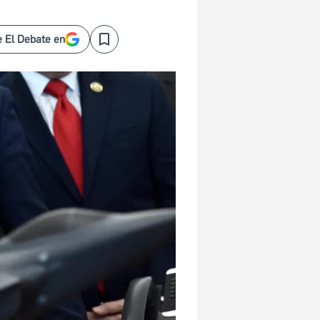
 El Debate en
Save