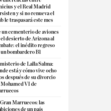
s diferencias entre
nicius y el Real Madrid
rsisten y si no renueva el
ub le traspasará este mes
 un cementerio de aviones
 el desierto de Arizona al
mbate: el inédito regreso
 un bombardero B1
 misterio de Lalla Salma:
nde está y cómo vive ocho
os después de su divorcio
 Mohamed VI de
rruecos
 Gran Marruecos: las
biciones de un país