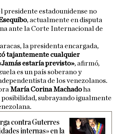
el presidente estadounidense no
Esequibo
, actualmente en disputa
na ante la Corte Internacional de
aracas, la presidenta encargada,
zó tajantemente cualquier
 «Jamás estaría previsto»
, afirmó,
zuela es un país soberano y
ndependentista de los venezolanos.
tora
María Corina Machado
ha
 posibilidad, subrayando igualmente
enezolana.
arga contra Guterres
idades internas» en la