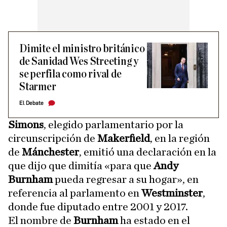
Dimite el ministro británico
de Sanidad Wes Streeting y
se perfila como rival de
Starmer
El Debate
Simons
, elegido parlamentario por la
circunscripción de
Makerfield
, en la región
de
Mánchester
, emitió una declaración en la
que dijo que dimitía «para que
Andy
Burnham
pueda regresar a su hogar», en
referencia al parlamento en
Westminster
,
donde fue diputado entre 2001 y 2017.
El nombre de
Burnham
ha estado en el