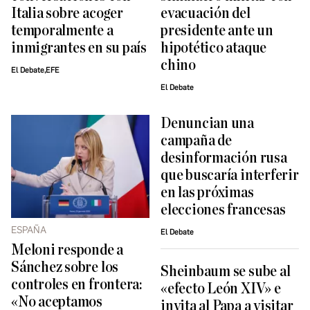
Italia sobre acoger
evacuación del
temporalmente a
presidente ante un
inmigrantes en su país
hipotético ataque
chino
El Debate,EFE
El Debate
Denuncian una
campaña de
desinformación rusa
que buscaría interferir
en las próximas
elecciones francesas
ESPAÑA
El Debate
Meloni responde a
Sánchez sobre los
Sheinbaum se sube al
controles en frontera:
«efecto León XIV» e
«No aceptamos
invita al Papa a visitar