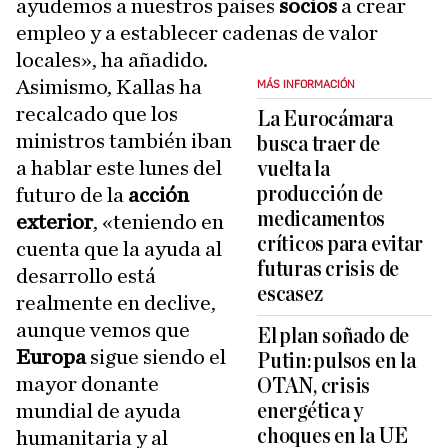
ayudemos a nuestros países
socios
a crear
empleo y a establecer cadenas de valor
locales», ha añadido.
Asimismo, Kallas ha
MÁS INFORMACIÓN
recalcado que los
La Eurocámara
ministros también iban
busca traer de
a hablar este lunes del
vuelta la
producción de
futuro de la
acción
medicamentos
exterior
, «teniendo en
críticos para evitar
cuenta que la ayuda al
futuras crisis de
desarrollo está
escasez
realmente en declive,
aunque vemos que
El plan soñado de
Europa
sigue siendo el
Putin: pulsos en la
mayor donante
OTAN, crisis
mundial de ayuda
energética y
choques en la UE
humanitaria y al