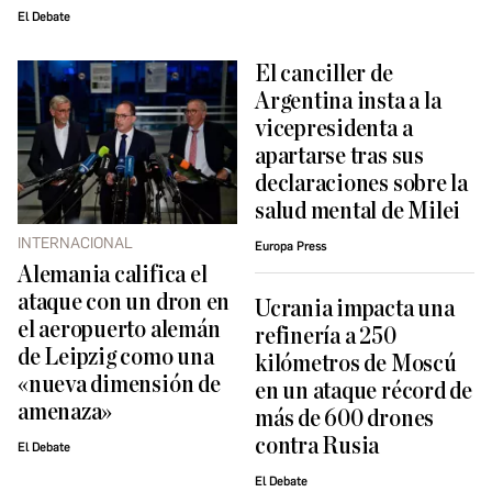
El Debate
El canciller de
Argentina insta a la
vicepresidenta a
apartarse tras sus
declaraciones sobre la
salud mental de Milei
INTERNACIONAL
Europa Press
Alemania califica el
ataque con un dron en
Ucrania impacta una
el aeropuerto alemán
refinería a 250
de Leipzig como una
kilómetros de Moscú
«nueva dimensión de
en un ataque récord de
amenaza»
más de 600 drones
contra Rusia
El Debate
El Debate