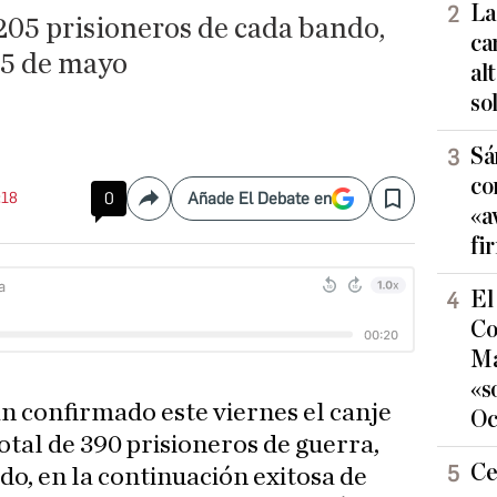
La
 205 prisioneros de cada bando,
ca
15 de mayo
al
so
Sá
co
:18
0
Añade El Debate en
Compartir
Save
«a
fi
El
Co
Ma
«s
an confirmado este viernes el canje
Oc
total de 390 prisioneros de guerra,
Ce
do, en la continuación exitosa de