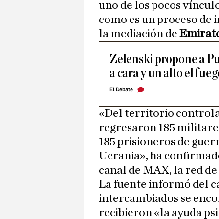
uno de los pocos víncu
como es un proceso de i
la mediación de
Emirato
Zelenski propone a Pu
a cara y un alto el fue
El Debate
«Del territorio control
regresaron 185 militare
185 prisioneros de guer
Ucrania», ha confirmado
canal de MAX, la red de
La fuente informó del c
intercambiados se enco
recibieron «la ayuda ps