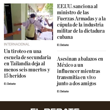
EE.UU. sanciona al
ministro de las
Fuerzas Armadas y a la
cúpula de la industria
militar de la dictadura
cubana
INTERNACIONAL
El Debate
Un tiroteo en una
escuela de secundaria
Asesinan a balazos en
en Tailandia deja al
México a un
menos seis muertos y
influencer mientras
15 heridos
transmitía en vivo
junto a dos amigos
El Debate
El Debate