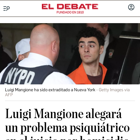
FUNDADO EN 1910
Menú
INICIA
SESIÓ
Luigi Mangione ha sido extraditado a Nueva York
Getty Images via
AFP
Luigi Mangione alegará
un problema psiquiátrico