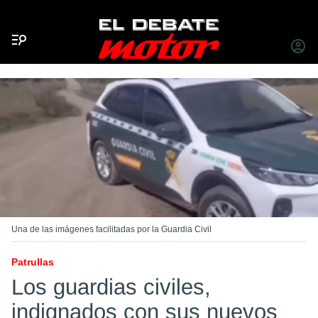
Menú
INICIA
SESIÓ
Una de las imágenes facilitadas por la Guardia Civil
Patrullas
Los guardias civiles,
indignados con sus nuevos