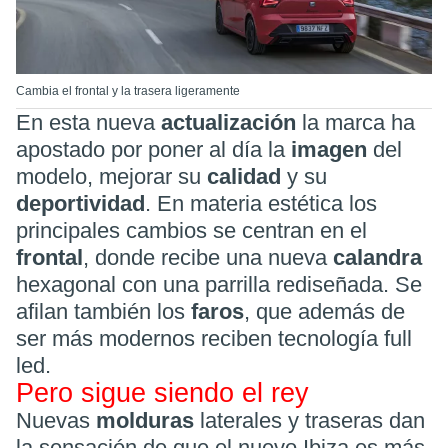
Cambia el frontal y la trasera ligeramente
En esta nueva
actualización
la marca ha
apostado por poner al día la
imagen
del
modelo, mejorar su
calidad
y su
deportividad
. En materia estética los
principales cambios se centran en el
frontal
, donde recibe una nueva
calandra
hexagonal con una parrilla rediseñada. Se
afilan también los
faros
, que además de
ser más modernos reciben tecnología full
led.
Pero sigue siendo el rey
Nuevas
molduras
laterales y traseras dan
la sensación de que el nuevo Ibiza es más