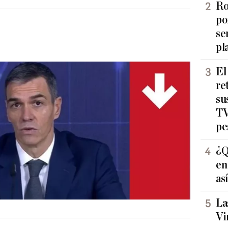
Ro
po
se
pl
El
re
su
TV
pe
¿Q
en
as
La
Vi