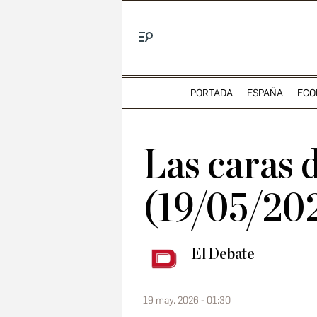
Menú
PORTADA
ESPAÑA
ECO
Las caras d
(19/05/20
El Debate
19 may. 2026 - 01:30