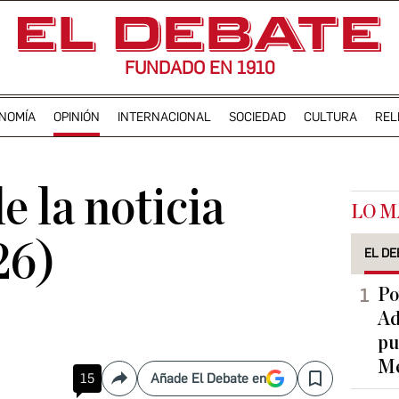
FUNDADO EN 1910
NOMÍA
OPINIÓN
INTERNACIONAL
SOCIEDAD
CULTURA
REL
e la noticia
LO M
26)
EL DE
Po
Ad
pu
Me
15
Añade El Debate en
Compartir
Save