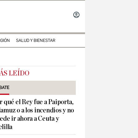
INICIAR
SESIÓN
IGIÓN
SALUD Y BIENESTAR
ÁS LEÍDO
BATE
r qué el Rey fue a Paiporta,
amuz o a los incendios y no
ede ir ahora a Ceuta y
lilla