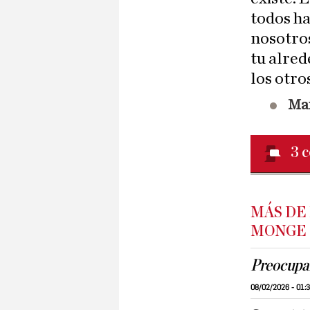
todos ha
nosotros
tu alred
los otro
Ma
3
c
MÁS DE
MONGE
Preocupan
08/02/2026 - 01: