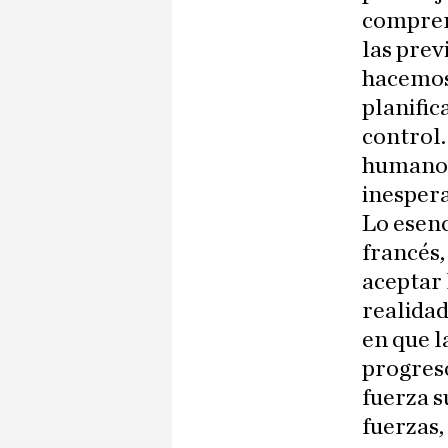
compren
las prev
hacemos 
planifica
control.
humano p
inespera
Lo esenc
francés,
aceptar 
realidad
en que l
progreso
fuerza s
fuerzas,