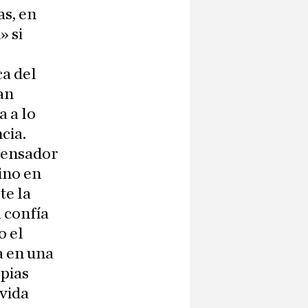
s, en
» si
ca del
an
 a lo
cia.
 pensador
ino en
te la
 confía
o el
a en una
opias
 vida