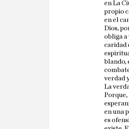
en La Ci
propio c
en el c
Dios, po
obliga a
caridad 
espiritu
blando, 
combate 
verdad y
La verd
Porque, 
esperanz
en una p
es ofens
existe. 