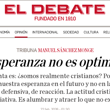
FUNDADO EN 1910
NOMÍA
OPINIÓN
INTERNACIONAL
SOCIEDAD
CULTURA
REL
TRIBUNA
MANUEL SÁNCHEZ MONGE
speranza no es opti
ta es: ¿somos realmente cristianos? Po
uestra esperanza en el futuro y no en l
defensiva, de reacción. La actitud crist
iativa. Es alumbrar y atraer lo que no e
22 feb. 2026 - 01:30