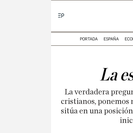
Menú
PORTADA
ESPAÑA
ECO
La e
La verdadera pregun
cristianos, ponemos n
sitúa en una posición 
inic