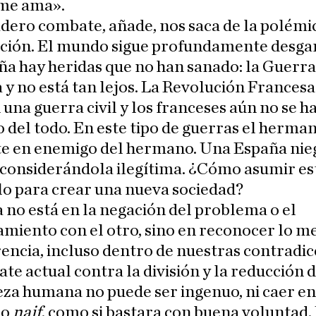
me ama».
dero combate, añade, nos saca de la polémic
ación. El mundo sigue profundamente desga
a hay heridas que no han sanado: la Guerra 
 y no está tan lejos. La Revolución Francesa
una guerra civil y los franceses aún no se h
 del todo. En este tipo de guerras el herman
te en enemigo del hermano. Una España nieg
considerándola ilegítima. ¿Cómo asumir es
lo para crear una nueva sociedad?
a no está en la negación del problema o el
miento con el otro, sino en reconocer lo m
encia, incluso dentro de nuestras contradic
te actual contra la división y la reducción d
za humana no puede ser ingenuo, ni caer en
mo
naif
, como si bastara con buena voluntad.