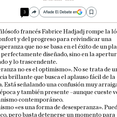
3
Añade El Debate en
Compartir
Save
 filósofo francés Fabrice Hadjadj rompe la ló
onfort y del progreso para reivindicar una
speranza que no se basa en el éxito de un pl
erfectamente diseñado, sino en la apertura
do y lo trascendente.
ranza no es el optimismo». No se trata de u
ia brillante que busca el aplauso fácil de la
a. Está señalando una confusión muy arraig
 época y también presente –aunque cueste v
tianismo contemporáneo.
mismo «es una forma de desesperanza». Pue
ico, pero basta detenerse un momento para