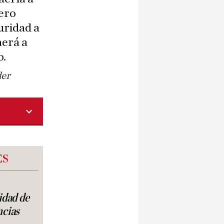
Pero
uridad a
aerá a
o.
der
ES
lidad de
ncias