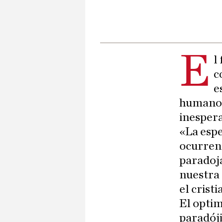
E
l
c
e
humano p
inespera
«La espe
ocurrenc
paradoj
nuestra
el cris
El opti
paradój