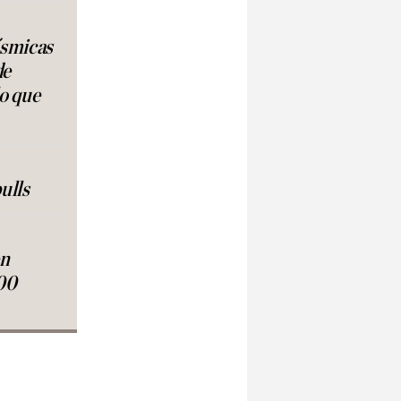
ísmicas
de
lo que
ulls
en
00