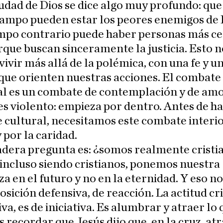
udad de Dios se dice algo muy profundo: que
ampo pueden estar los peores enemigos de 
ampo contrario puede haber personas más ce
rque buscan sinceramente la justicia. Esto n
 vivir más allá de la polémica, con una fe y u
que orienten nuestras acciones. El combate
al es un combate de contemplación y de amo
es violento: empieza por dentro. Antes de h
cultural, necesitamos este combate interior
 por la caridad.
adera pregunta es: ¿somos realmente cristi
incluso siendo cristianos, ponemos nuestra
a en el futuro y no en la eternidad. Y eso no
osición defensiva, de reacción. La actitud cr
iva, es de iniciativa. Es alumbrar y atraer lo
Es recordar que Jesús dijo que, en la cruz, atr