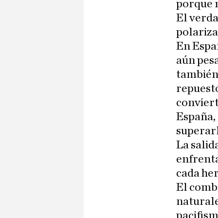
porque 
El verda
polariz
En Españ
aún pesa
también 
repuesto
convier
España, 
superar
La salid
enfrenta
cada her
El comba
naturale
pacifis