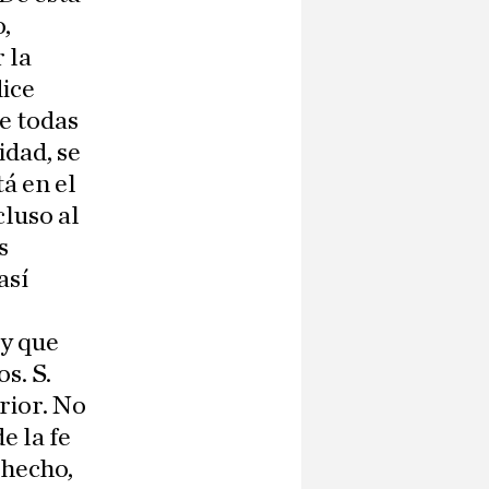
,
 la
dice
de todas
idad, se
á en el
luso al
s
así
 y que
s. S.
rior. No
e la fe
 hecho,