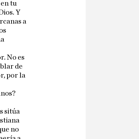
 en tu
Dios. Y
rcanas a
os
na
r. No es
ablar de
, por la
anos?
s sitúa
istiana
 que no
aería a