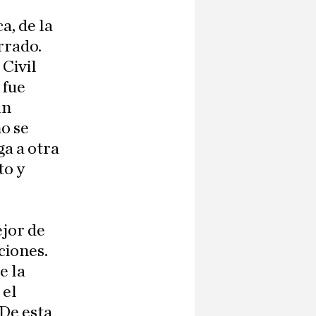
a, de la
rrado.
Civil
 fue
an
o se
a a otra
to y
ejor de
ciones.
e la
 el
 De esta