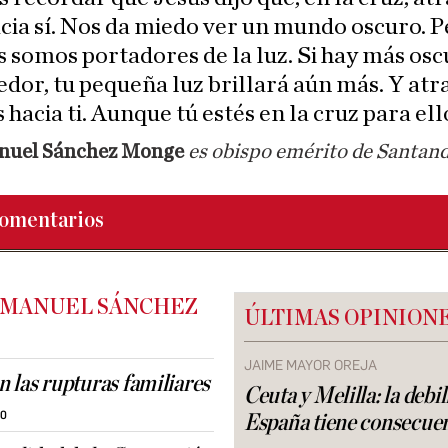
cia sí. Nos da miedo ver un mundo oscuro. 
 somos portadores de la luz. Si hay más osc
edor, tu pequeña luz brillará aún más. Y atr
s hacia ti. Aunque tú estés en la cruz para ell
nuel Sánchez Monge
es obispo emérito de Santan
omentarios
 MANUEL SÁNCHEZ
ÚLTIMAS OPINION
JAIME MAYOR OREJA
 las rupturas familiares
Ceuta y Melilla: la debi
30
España tiene consecue