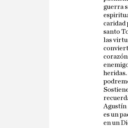
guerra s
espiritu
caridad 
santo To
las virt
conviert
corazón 
enemigo
heridas.
podremo
Sostiene
recuerda
Agustín 
es un pa
en un Di