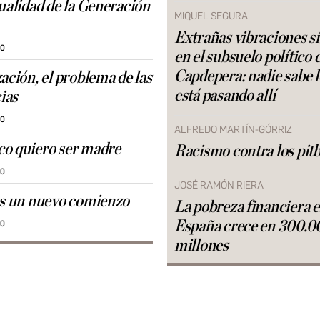
tualidad de la Generación
MIQUEL SEGURA
Extrañas vibraciones s
30
en el subsuelo político 
Capdepera: nadie sabe 
ación, el problema de las
está pasando allí
ias
30
ALFREDO MARTÍN-GÓRRIZ
o quiero ser madre
Racismo contra los pitb
30
JOSÉ RAMÓN RIERA
es un nuevo comienzo
La pobreza financiera 
España crece en 300.0
30
millones