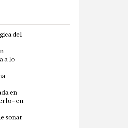
gica del
an
 a lo
na
ada en
erlo– en
de sonar