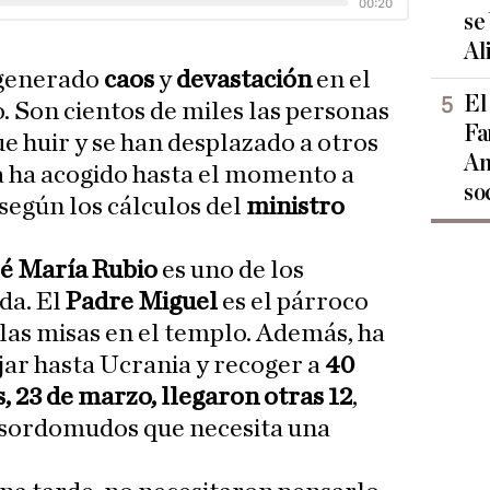
se
Al
 generado
caos
y
devastación
en el
El
. Son cientos de miles las personas
Fa
e huir y se han desplazado a otros
An
a ha acogido hasta el momento a
so
 según los cálculos del
ministro
sé María Rubio
es uno de los
da. El
Padre Miguel
es el párroco
 las misas en el templo. Además, ha
jar hasta Ucrania y recoger a
40
, 23 de marzo, llegaron otras 12
,
e sordomudos que necesita una