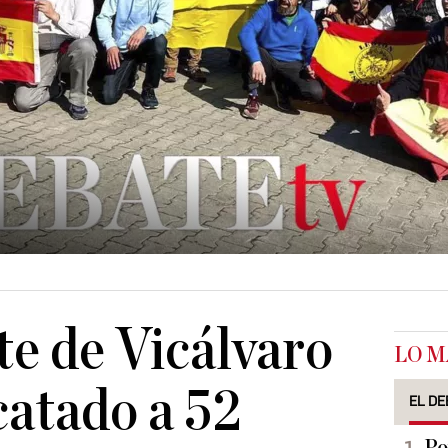
te de Vicálvaro
LO M
catado a 52
EL DE