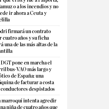
r qué el Rey fue a Paiporta,
amuz o a los incendios y no
ede ir ahora a Ceuta y
lilla
dri firmará un contrato
r cuatro años y su ficha
rá una de las más altas de la
antilla
 DGT pone en marcha el
rril bus-VAO más largo y
ótico de España: una
quina de facturar a costa
 conductores despistados
 marroquí intenta agredir
una niña de cuatro años que