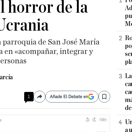
Po
l horror de la
Ad
pu
Ucrania
Me
Ro
a parroquia de San José María
po
a en «acompañar, integrar y
se
personas
pl
La
arcía
ca
ca
1
Añade El Debate en
Compartir
Save
má
de
Un
a 