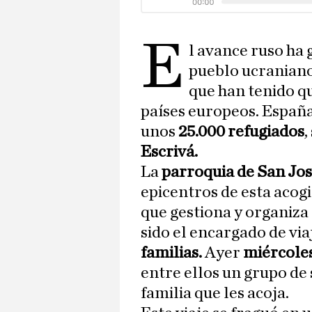
E
l avance ruso ha
pueblo ucraniano
que han tenido qu
países europeos. Españ
unos
25.000 refugiados
,
Escrivá.
La
parroquia de San Jo
epicentros de esta acogi
que gestiona y organiza
sido el encargado de via
familias.
Ayer
miércoles
entre ellos un grupo d
familia que les acoja.