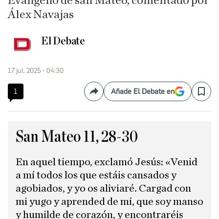
Evangelio de san Mateo, comentado por
Álex Navajas
El Debate
17 jul. 2025 - 04:30
1
Añade El Debate en
Compartir
Save
San Mateo 11, 28-30
En aquel tiempo, exclamó Jesús: «Venid
a mí todos los que estáis cansados y
agobiados, y yo os aliviaré. Cargad con
mi yugo y aprended de mí, que soy manso
y humilde de corazón, y encontraréis