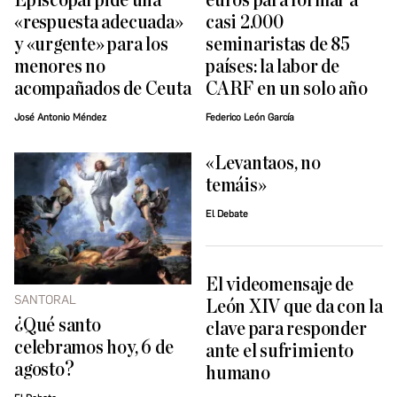
Episcopal pide una
euros para formar a
«respuesta adecuada»
casi 2.000
y «urgente» para los
seminaristas de 85
menores no
países: la labor de
acompañados de Ceuta
CARF en un solo año
José Antonio Méndez
Federico León García
«Levantaos, no
temáis»
El Debate
El videomensaje de
SANTORAL
León XIV que da con la
¿Qué santo
clave para responder
celebramos hoy, 6 de
ante el sufrimiento
agosto?
humano