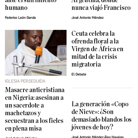
ante el sufrimiento
Argentina, donde
humano
nunca viajó Francisco
Federico León García
José Antonio Méndez
Ceuta celebra la
ofrenda floral a la
Virgen de África en
mitad de la crisis
migratoria
El Debate
IGLESIA PERSEGUIDA
Masacre anticristiana
en Nigeria: asesinan a
La generación «Copo
un sacerdote a
de Nieve»: ¿Son
machetazos y
demasiado blandos los
secuestran a los fieles
jóvenes de hoy?
en plena misa
José Antonio Méndez,Álex Navajas