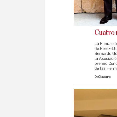
Cuatro 
La Fundació
de Pérez-Llo
Bernardo Gó
la Asociaci
premio Conoc
de las Herm
DeClausura