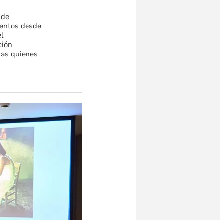
 de
ventos desde
el
ción
vas quienes