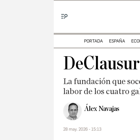
Menú
PORTADA
ESPAÑA
ECO
DeClausura
La fundación que soco
labor de los cuatro g
Álex Navajas
28 may. 2026 - 15:13