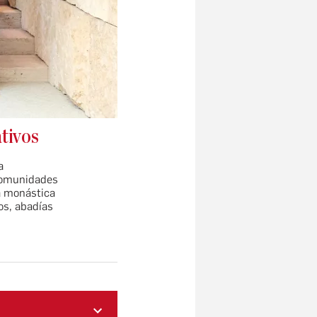
tivos
a
 comunidades
da monástica
os, abadías