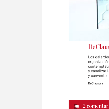
DeClaus
Los galardo
organizació
contemplativ
y canalizar 
y conventos
DeClausura
2
comentar