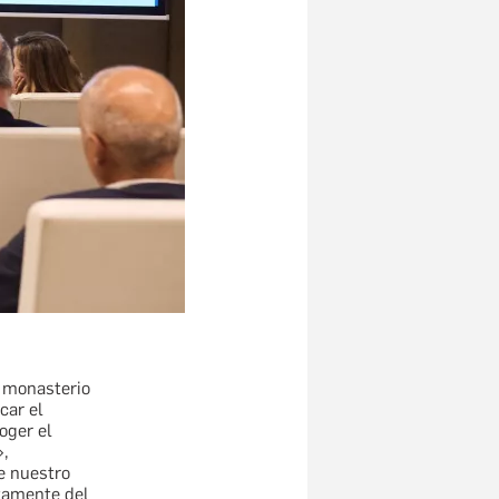
 monasterio
car el
oger el
»,
e nuestro
tamente del