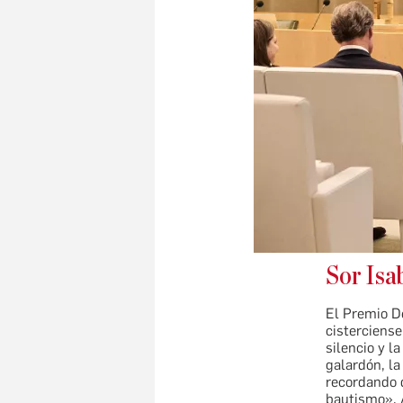
Sor Isab
El Premio D
cisterciense
silencio y l
galardón, la
recordando 
bautismo». 