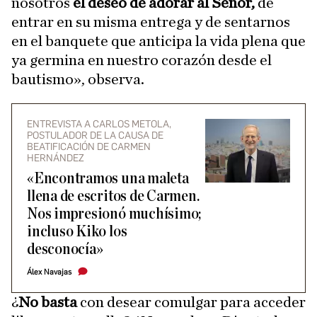
nosotros
el deseo de adorar al Señor,
de
entrar en su misma entrega y de sentarnos
en el banquete que anticipa la vida plena que
ya germina en nuestro corazón desde el
bautismo», observa.
ENTREVISTA A CARLOS METOLA,
POSTULADOR DE LA CAUSA DE
BEATIFICACIÓN DE CARMEN
HERNÁNDEZ
«Encontramos una maleta
llena de escritos de Carmen.
Nos impresionó muchísimo;
incluso Kiko los
desconocía»
Álex Navajas
¿
No basta
con desear comulgar para acceder