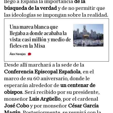
llegó a España la importancia
de la
búsqueda de la verdad
y de no permitir que
las ideologías se impongan sobre la realidad.
Una marea blanca que
llegaba a donde acababa la
vista: casi millón y medio de
fieles en la Misa
Álex Navajas
Desde allí marchará a la sede de la
Conferencia Episcopal Española
, en el
marco de su 60 aniversario, donde le
esperarán alrededor de
un centenar de
obispos
. Será recibido por su presidente,
monseñor
Luis Argüello
, por el cardenal
José Cobo
y por monseñor
César García
Magán
. Posteriormente, se reunirá con la