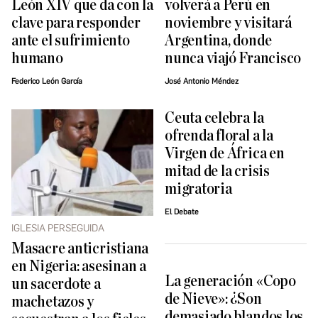
León XIV que da con la
volverá a Perú en
clave para responder
noviembre y visitará
ante el sufrimiento
Argentina, donde
humano
nunca viajó Francisco
Federico León García
José Antonio Méndez
Ceuta celebra la
ofrenda floral a la
Virgen de África en
mitad de la crisis
migratoria
El Debate
IGLESIA PERSEGUIDA
Masacre anticristiana
en Nigeria: asesinan a
La generación «Copo
un sacerdote a
de Nieve»: ¿Son
machetazos y
demasiado blandos los