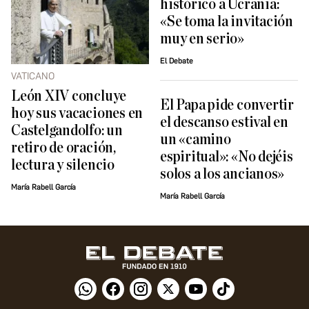
histórico a Ucrania:
«Se toma la invitación
muy en serio»
El Debate
VATICANO
León XIV concluye
El Papa pide convertir
hoy sus vacaciones en
el descanso estival en
Castelgandolfo: un
un «camino
retiro de oración,
espiritual»: «No dejéis
lectura y silencio
solos a los ancianos»
María Rabell García
María Rabell García