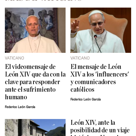
VATICANO
VATICANO
El videomensaje de
El mensaje de León
León XIV que da con la
XIV a los 'influencers'
clave para responder
y comunicadores
ante el sufrimiento
católicos
humano
Federico León García
Federico León García
León XIV, ante la
posibilidad de un viaje