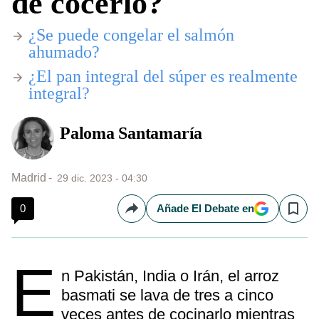
de cocerlo?
¿Se puede congelar el salmón
ahumado?
​¿El pan integral del súper es realmente
integral?
Paloma Santamaría
Madrid
29 dic. 2023 - 04:30
0
Añade El Debate en
Compartir
Save
E
n Pakistán, India o Irán, el arroz
basmati se lava de tres a cinco
veces antes de cocinarlo mientras